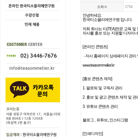
1716
조회수
안녕하세요
.
한국티소믈리에연구원 입니다
.
저희 회사는 티
(TEA)
전문 교육 및
자사를 홍보 또는 지원할 디자이너
[
온라인 콘텐츠
]
-
자사 홈페이지 상세페이지 관리
www.teasommelier.kr
[
홍보 콘텐츠 제작
]
1.
팔로워 및 구독자 관리
2.
홍보 및 광고 콘텐츠 제작 및 관
3.
유튜브 콘텐츠 관리
블로그
,
유튜브
,,
인스타그램
[
인쇄디자인
]