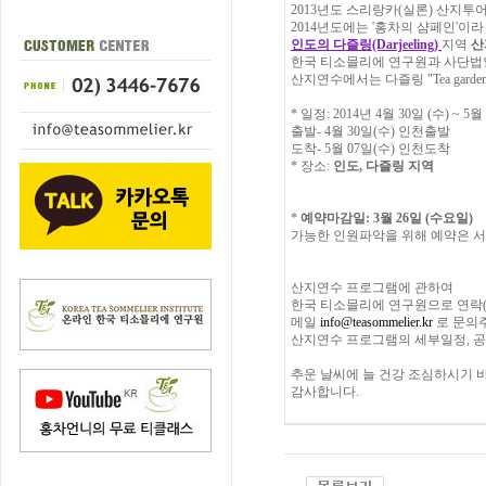
2013년도 스리랑카(실론) 산지투
2014년도에는 '홍차의 샴페인'이
인도의 다즐링(Darjeeling)
지역
산
한국 티소믈리에 연구원과 사단법인
산지연수에서는 다즐링 "Tea garden
* 일정: 2014년 4월 30일 (수) ~ 5월
출발- 4월 30일(수) 인천출발
도착- 5월 07일(수) 인천도착
* 장소:
인도, 다즐링 지역
*
예약마감일: 3월 26일 (수요일)
가능한 인원파악을 위해 예약은 서
산지연수 프로그램에 관하여
한국 티소믈리에 연구원으로 연락(02-
메일
info@teasommelier.kr
로 문의
산지연수 프로그램의 세부일정, 
추운 날씨에 늘 건강 조심하시기 
감사합니다.