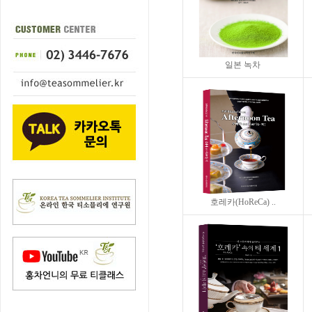
일본 녹차
호레카(HoReCa) ..