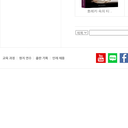
호레카 속의 티 ..