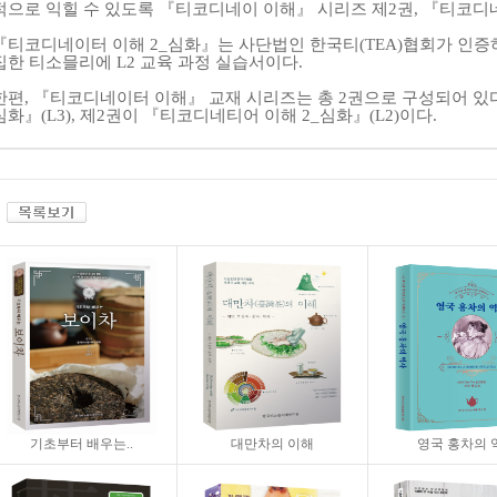
적으로 익힐 수 있도록
『
티코디네이 이해
』
시리즈 제
2
권
,
『
티코디
『
티코디네이터 이해
2_
심화
』
는 사단법인 한국티
(TEA)
협회가 인증
집한 티소믈리에
L2
교육 과정 실습서이다
.
한편
,
『
티코디네이터 이해
』
교재 시리즈는 총
2
권으로 구성되어 있
심화
』
(L3),
제
2
권이
『
티코디네티어 이해
2_
심화
』
(L2)
이다
.
기초부터 배우는..
대만차의 이해
영국 홍차의 역