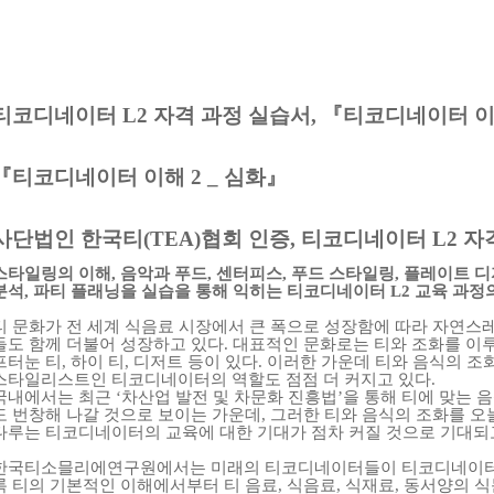
티코디네이터
L2
자격 과정 실습서
,
『
티코디네이터 
『
티코디네이터 이해
2 _
심화
』
사단법인 한국티
(TEA)
협회 인증
,
티코디네이터
L2
자
스타일링의 이해
,
음악과 푸드
,
센터피스
,
푸드 스타일링
,
플레이트 디
분석
,
파티 플래닝을 실습을 통해 익히는 티코디네이터
L2
교육 과정
티 문화가 전 세계 식음료 시장에서 큰 폭으로 성장함에 따라 자연스
들도 함께 더불어 성장하고 있다
.
대표적인 문화로는 티와 조화를 이루
프터눈 티
,
하이 티
,
디저트 등이 있다
.
이러한 가운데 티와 음식의 조
스타일리스트인 티코디네이터의 역할도 점점 더 커지고 있다
.
국내에서는 최근
‘
차산업 발전 및 차문화 진흥법
’
을 통해 티에 맞는 
도 번창해 나갈 것으로 보이는 가운데
,
그러한 티와 음식의 조화를 
다루는 티코디네이터의 교육에 대한 기대가 점차 커질 것으로 기대되
한국티소믈리에연구원에서는 미래의 티코디네이터들이 티코디네이터의
록 티의 기본적인 이해에서부터 티 음료
,
식음료
,
식재료
,
동서양의 식