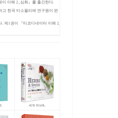
네이 이해
2_
심화
』
를 출간한다
.
하고 한국 티소믈리에 연구원이 편
다
.
제
1
권이
『
티코디네이터 이해
2_
..
세계 허브&..