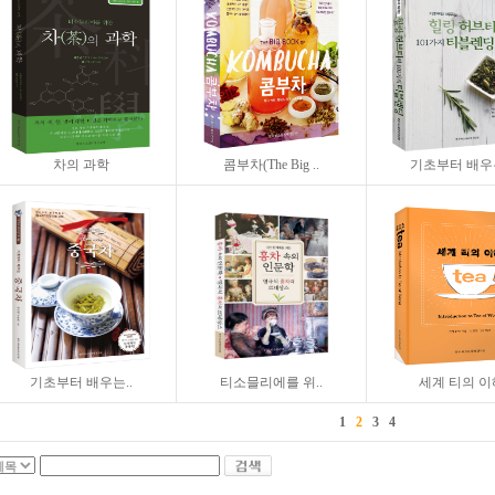
차의 과학
콤부차(The Big ..
기초부터 배우는
기초부터 배우는..
티소믈리에를 위..
세계 티의 이
1
2
3
4