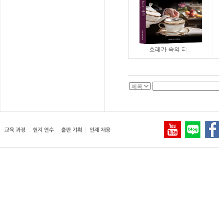
호레카 속의 티 ..