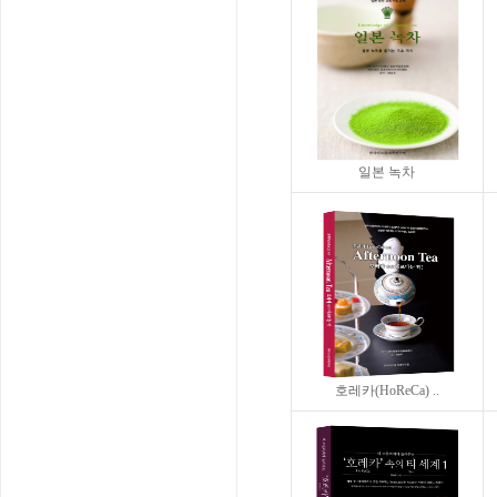
일본 녹차
호레카(HoReCa) ..