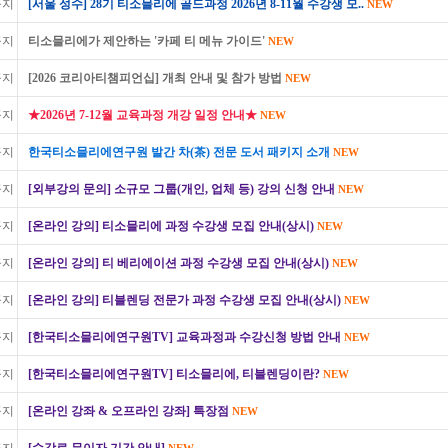
공지
[서울 성수] 28기 티소믈리에 골드과정 2026년 8-11월 수강생 모..
NEW
공지
티소믈리에가 제안하는 '카페 티 메뉴 가이드'
NEW
공지
[2026 코리아티챔피언십] 개최 안내 및 참가 방법
NEW
공지
★2026년 7-12월 교육과정 개강 일정 안내★
NEW
공지
한국티소믈리에연구원 발간 차(茶) 전문 도서 패키지 소개
NEW
공지
[외부강의 문의] 소규모 그룹(개인, 업체 등) 강의 신청 안내
NEW
공지
[온라인 강의] 티소믈리에 과정 수강생 모집 안내(상시)
NEW
공지
[온라인 강의] 티 베리에이션 과정 수강생 모집 안내(상시)
NEW
공지
[온라인 강의] 티블렌딩 전문가 과정 수강생 모집 안내(상시)
NEW
공지
[한국티소믈리에연구원TV] 교육과정과 수강신청 방법 안내
NEW
공지
[한국티소믈리에연구원TV] 티소믈리에, 티블렌딩이란?
NEW
공지
[온라인 강좌 & 오프라인 강좌] 특장점
NEW