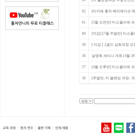
63
[티 블렌딩과정 주중오전반 
62
[티카페 홍차 베리에이션 메뉴
61
[5월 오전반] 티소믈리에 
60
[마감]-[7월 주말반] 티
59
[ 마감 ] -[골드 심화과정 모
58
설명회 세미나 개최 (3월 2
57
[4월 오후반] 티소믈리에 과정
56
[주말반, 티 블렌딩 과정- 