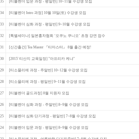
35
[티블렌더 입문 과정 - 평일반] 10~11월 수강생 모집
34
[티블렌더 Intro 과정] 10월 10일(토) 수강생 모집
33
[티블렌더 심화 과정 - 평일반] 9~10월 수강생 모집
32
[특별세미나] 일본홍차협회 ‘오쿠노 쿠니오’ 초청 강연 접수
31
[신간출간] Tea Master 『티마스터』 8월 출간 예정!
30
[2015' 티산지 교육일정] "아프리카 케냐"
29
[티소믈리에 과정 - 주말반] 10~12월 수강생 모집
28
[티소믈리에 과정 - 평일반] 9~11월 수강생 모집
27
[티블렌더 골드과정] 8월 지원자 모집
26
[티블렌더 심화 과정 - 주말반] 8~9월 수강생 모집
25
[티블렌더 심화 단기과정 - 평일반] 7~8월 수강생 모집
24
[티블렌더 입문 과정 - 평일반] 8~9월 수강생 모집