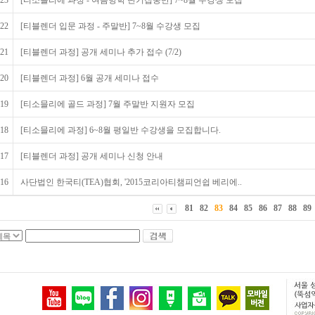
23
[티소믈리에 과정 - 여름방학 단기집중반] 7~8월 수강생 모집
22
[티블렌더 입문 과정 - 주말반] 7~8월 수강생 모집
21
[티블렌더 과정] 공개 세미나 추가 접수 (7/2)
20
[티블렌더 과정] 6월 공개 세미나 접수
19
[티소믈리에 골드 과정] 7월 주말반 지원자 모집
18
[티소믈리에 과정] 6~8월 평일반 수강생을 모집합니다.
17
[티블렌더 과정] 공개 세미나 신청 안내
16
사단법인 한국티(TEA)협회, '2015코리아티챔피언쉽 베리에..
81
82
83
84
85
86
87
88
89