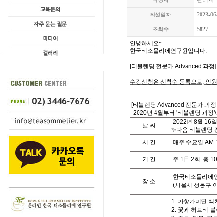
관리자
작성자
2023-06
작성일자
5827
조회수
안녕하세요
~
한국티소믈리에연구원입니다
.
[
티블렌딩 전문가 Advanced 과정
수강신청은 선착순 등록으로
,
인원
[
티블렌딩 Advanced 전문가 과정
- 2020년 4월부터 '티블렌딩 과정'
2022
년
8
월
16
일
날
짜
✨다음 티블렌딩 전
시
간
매주 수요일
AM 1
기
간
주
1
日
2
회
,
총
10
한국티소믈리에연
장 소
(
서울시 성동구 
1. 가향가미된 백
2. 꽃과 허브티 