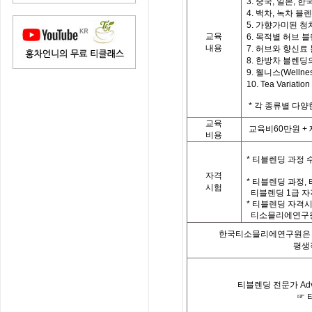
3. 중국, 일본, 한국
4. 백차, 녹차 블
5. 가향가미된 청
교육
6. 목적별 허브 
내용
7. 허브와 향신료
8. 한방차 블렌딩
9. 웰니스(Welln
10. Tea Vari
*
각 종류별 다양
교육
교육비
60
만원
+
비용
*
티블렌딩 과정 
자격
*
티블렌딩 과정
,
시험
티블렌딩
1
급 자
*
티블렌딩 자격시
티소믈리에연구원
한국티소믈리에연구원은「
평생
티블렌딩 전문가
Ad
☞