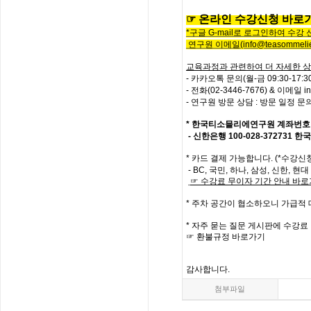
☞
온
라
인
수
강
신
청
바
로
*
구글
G-mail로 로그인하여 수강
연구원 이메일
(info@teasommelie
교육과정과 관련하여 더 자세한 상
- 카카오톡 문의(월-금 09:30-17
-
전화
(02-3446-7676) &
이메일
i
- 연구원 방문 상담 : 방문 일정 
*
한국티소믈리에연구원
계좌번호
- 신한은행
100-028-372731
한국
*
카드 결제 가능합니다. (*수강신
- BC,
국민
,
하나
,
삼성
,
신한
,
현대
☞
수강료
무이자
기간
안내
바로
*
주차 공간이 협소하오니 가급적
*
자주
묻는
질문
게시판에
수강료
☞
환불규정
바로가기
감사합니다
.
첨부파일