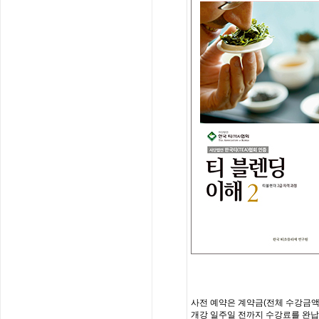
사전
예약은
계약금
(
전체
수강금
개강
일주일
전까지
수강료를
완납