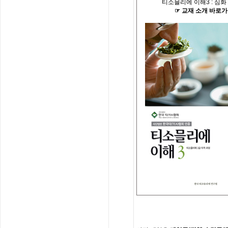
티소믈리에 이해
3 :
심화
☞
교재
소개
바로가