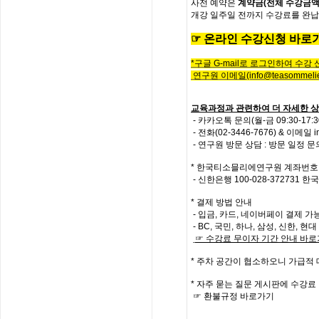
사전
예약은
계약금
(
전체
수강금
개강
일주일
전까지
수강료를
완납
☞
온
라
인
수
강
신
청
바
로
*
구글
G-mail로 로그인하여 수강
연구원 이메일
(info@teasommelie
교육과정과 관련하여 더 자세한 상
- 카카오톡 문의(월-금 09:30-17
-
전화
(02-3446-7676) &
이메일
i
- 연구원 방문 상담 : 방문 일정 
*
한국티소믈리에연구원
계좌번호
- 신한은행
100-028-372731
한국
* 결제 방법 안내
- 입금, 카드, 네이버페이 결제 가
- BC, 국민, 하나, 삼성, 신한, 
☞
수강료
무이자
기간
안내
바로
*
주차 공간이 협소하오니 가급적
*
자주
묻는
질문
게시판에
수강료
☞
환불규정
바로가기