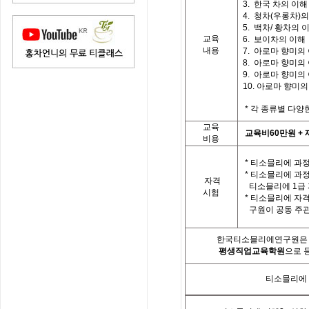
3.
한국 차의 이해
4.
청차
(
우롱차
)
의
5.
백차
/
황차의 
교육
6. 보이차의 이해
내용
7.
아로마 향미의
8.
아로마 향미의
9.
아로마 향미의
10.
아로마 향미의
*
각 종류별 다양
교육
교육비
60
만원
+
비용
*
티소믈리에 과정
*
티소믈리에 과
자격
티소믈리에
1
급
시험
*
티소믈리에 자격
구원이 공동 주
한국티소믈리에연구원은「
평생직업교육학원
으로 
티소믈리에