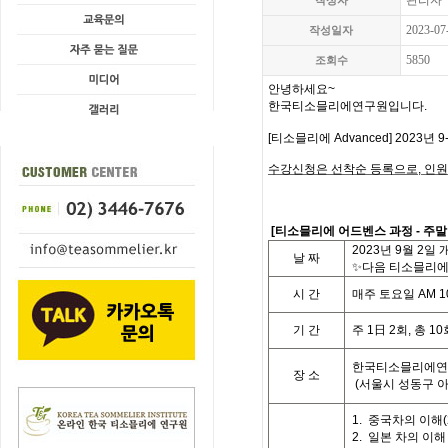
관리자
작성자
2023-07
작성일자
5850
조회수
안녕하세요
~
한국티소믈리에연구원입니다
.
[
티소믈리에
Advanced] 2023
년 9
수강신청은 선착순 등록으로,
인원
[
티소믈리에 어드벤스 과정
- 주
2023
년 9월 2일 
날
짜
✨다음 티소믈리에 
시
간
매주 토요일
AM 10
기
간
주
1
日
2
회
,
총
10
한국티소믈리에연
장 소
(
서울시 성동구 
1.
중국차의 이해
(
2.
일본 차의 이해