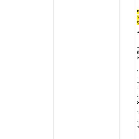
*
*
*