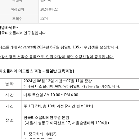
관리자
작성자
2024-04-22
작성일자
5574
조회수
안녕하세요
~
한국티소믈리에연구원입니다
.
티소믈리에
Advanced] 2024
년 6-7월 평일
반 135기 수강생을 모집합니다
.
수강신청은 선착순 등록으로,
인원 마감이 되면 수강신청이 종료됩니다
.
티
소믈리에 어드벤스 과정
– 평일반
교육과정
]
2024
년 06월 13일 개강
~ 07
월
11일
종강
날
짜
✨다음 티소믈리에 Adv과정 평일반 개강은 7월 예정입니다.
시
간
매주 목요일
AM 10:00 ~ PM 4:00
기
간
주
1
日
2
회
,
총
10
회
과정
[2
시간
반
x 10
회
]
한국티소믈리에연구원 본원
장 소
(
서울시 성동구 아차산로
17,
서울숲엘타워
1204
호
)
1.
중국차의 이해
(2)