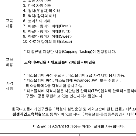
2.
일본 차의 이해
3.
한국 차의 이해
4.
청차
(
우롱차
)
의 이해
5.
백차
/
황차의 이해
교육
6. 보이차의 이해
내용
7.
아로마 향미의 이해
(Floral)
8.
아로마 향미의 이해
(Fruits)
9.
아로마 향미의 이해
(Sweet)
10.
아로마 향미의 이해
(Spice)
*
각 종류별 다양한 시음
(Cupping, Tasting)
이 진행됩니다
.
교육
교육비
60
만원
+
재료실습비
20
만원
= 80
만원
비용
*
티소믈리에 과정 수료 시
,
티소믈리에
2
급 자격시험 응시 가능
.
*
티소믈리에 과정
,
티소믈리에
Advanced
과정 모두 수료 시
,
자격
티소믈리에
1
급 자격시험 응시 가능
.
시험
*
티소믈리에 자격시험은 사단법인 한국티
(TEA)
협회와 한국티소믈리
구원이 공동 주관하고 있는 민간자격시험입니다
.
한국티소믈리에연구원은「학원의 설립운영 및 과외교습에 관한 법률」제
6
조
평생직업교육학원
으로 등록되어 있습니다
.
〔학원설립·운영등록증명서 제23
티소믈리에
Advanced
과정은 아래의 교재를 사용합니다
.