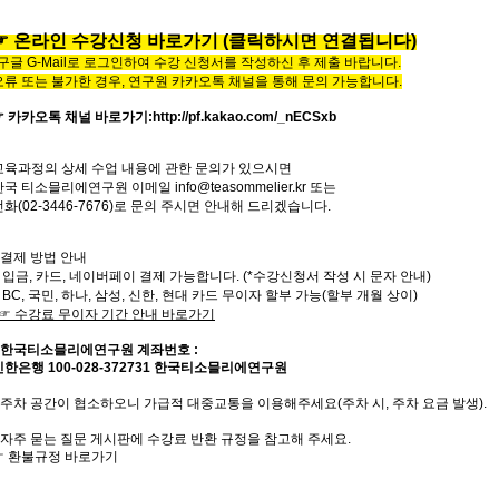
☞
온라인
수
강
신
청
바
로
가
기
(클릭하시면 연결됩니다)
*구글 G-Mail로 로그인하여 수강 신청서를 작성하신 후 제출 바랍니다.
오류 또는 불가한 경우,
연구원 카카오톡 채널을 통해 문의 가능합니다.
☞ 카카오톡 채널 바로가기
:
http://pf.kakao.com/_nECSxb
교육과정의
상세
수업
내용에
관한
문의가
있으시면
한국
티소믈리에
연구원
이메일
info@teasommelier.kr
또는
전화
(02-3446-7676)
로
문의
주시면
안내해
드리겠습니다
.
* 결제 방법 안내
- 입금, 카드, 네이버페이 결제 가능합니다. (*수강신청서 작성 시 문자 안내)
- BC, 국민, 하나, 삼성, 신한, 현대 카드 무이자 할부 가능(할부 개월 상이)
☞
수강료
무이자
기간
안내
바로가기
한국티소믈리에연구원
계좌번호
:
신한은행
100-028-372731
한국티소믈리에연구원
주차 공간이 협소하오니 가급적 대중교통을 이용해주세요
(
주차 시
,
주차 요금 발생
).
자주
묻는
질문
게시판에
수강료
반환
규정을
참고해 주세요
.
☞
환불규정
바로가기