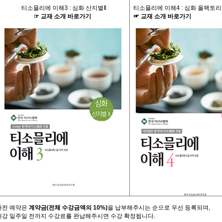
티소믈리에 이해
3 :
심화 산지별
Ⅱ
티소믈리에 이해
4 :
심화 올팩토리
☞
교재
소개
바로가기
☞
교재
소개
바로가기
사전
예약은
계약금
(
전체
수강금액의
10%)
을
납부해주시는
순으로
우선
등록되며
,
개강
일주일
전까지
수강료를
완납해주시면
수강
확정됩니다
.