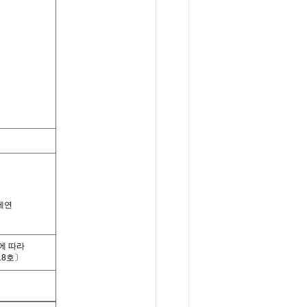
에연
에 따라
18호〕