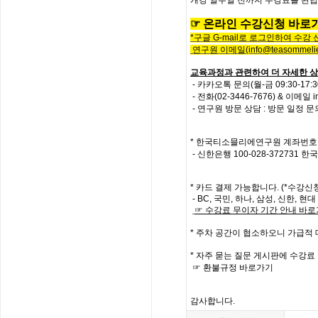
개강
일주일
전까지
수강료를
완납
☞
온
라
인
수
강
신
청
바
로
*
구글
G-mail로 로그인하여 수강
연구원 이메일
(info@teasommelie
교육과정과 관련하여 더 자세한 상
- 카카오톡 문의(월-금 09:30-17
-
전화
(02-3446-7676) &
이메일
i
- 연구원 방문 상담 : 방문 일정 
*
한국티소믈리에연구원
계좌번호
- 신한은행
100-028-372731
한국
*
카드 결제 가능합니다. (*수강신
- BC,
국민
,
하나
,
삼성
,
신한
,
현대
☞
수강료
무이자
기간
안내
바로
*
주차 공간이 협소하오니 가급적
*
자주
묻는
질문
게시판에
수강료
☞
환불규정
바로가기
감사합니다
.