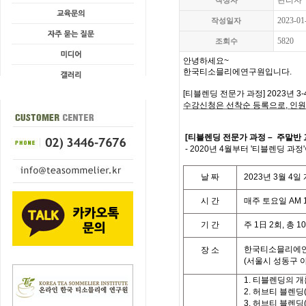
관리자
작성자
2023-01
작성일자
5820
조회수
안녕하세요
~
한국티소믈리에연구원입니다
.
[
티블렌딩 전문가 과정
] 2023
년
3-
수강신청은 선착순 등록으로
,
인원
[
티블렌딩 전문가 과정
– 주말반
- 2020년 4월부터 '티블렌딩 과정
날
짜
2023
년 3
월
4
일
시
간
매주 토요일
AM 1
기
간
주
1
日
2
회
,
총
10
한국티소믈리에연
장 소
(
서울시 성동구 
1.
티블렌딩의 개
2.
허브티 블렌딩
3.
허브티 블렌딩