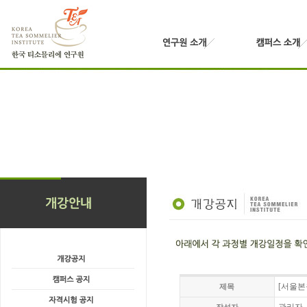
[서울본
제목