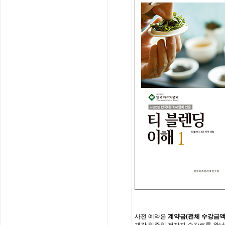
사전
예약은
계약금
(
전체
수강금