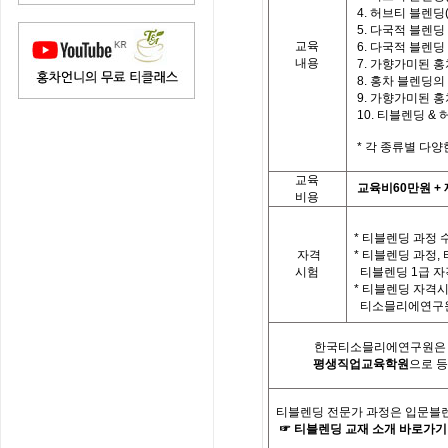
4.
허브티 블렌딩
5.
다국적 블렌딩
교육
6.
다국적 블렌딩
내용
7.
가향가미된 홍
8.
홍차 블렌딩의
9.
가향가미된 홍차
10.
티
블렌딩
&
*
각 종류별 다양
교육
교육비
60
만원
+
비용
* 티블렌딩 과정 
자격
*
티블렌딩 과정
,
시험
티블렌딩
1
급 자
*
티블렌딩 자격시
티소믈리에연구원
한국티소믈리에연구원은「
평생직업교육학원
으로 
티블렌딩 전문가
과정은 입문블
☞
티블렌딩
교재
소개
바로가기