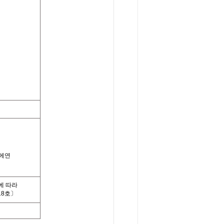
에연
에 따라
18호〕