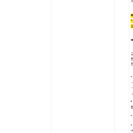
*
*
*