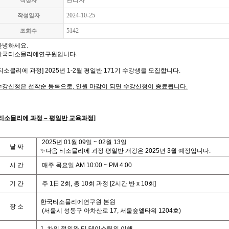
관리자
작성자
2024-10-25
작성일자
5142
조회수
안녕하세요.
한국티소믈리에연구원입니다
.
티소믈리에 과정
] 2025
년 1-2월 평일
반 171기
수강생을 모집합니다
.
수강신청은 선착순 등록으로,
인원 마감이 되면 수강신청이 종료됩니다
.
티
소믈리에 과정
– 평일반
교육과정
]
2025
년
01
월 09
일
~ 02월 13
일
날
짜
✨다음 티소믈리에 과정 평일반 개강은 2025년 3월 예정입니다.
시
간
매주 목요일
AM 10:00 ~ PM 4:00
기
간
주
1
日
2
회
,
총
10
회
과정
[2
시간
반
x 10
회
]
한국티소믈리에연구원 본원
장 소
(
서울시 성동구 아차산로
17,
서울숲엘타워
1204
호
)
1. 차의 정의와 티 테이스팅의 이해