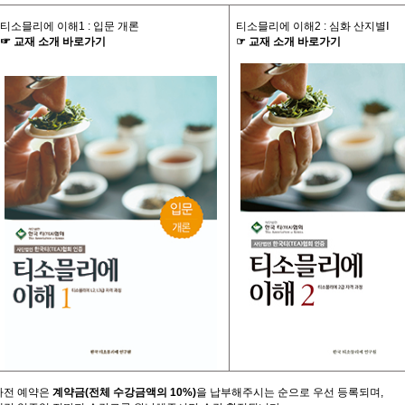
티소믈리에 이해
1 :
입문 개론
티소믈리에 이해
2 :
심화 산지별
Ⅰ
☞
교재
소개
바로가기
☞
교재
소개
바로가기
사전
예약은
계약금
(
전체
수강금액의
10%)
을
납부해주시는
순으로
우선
등록되며
,