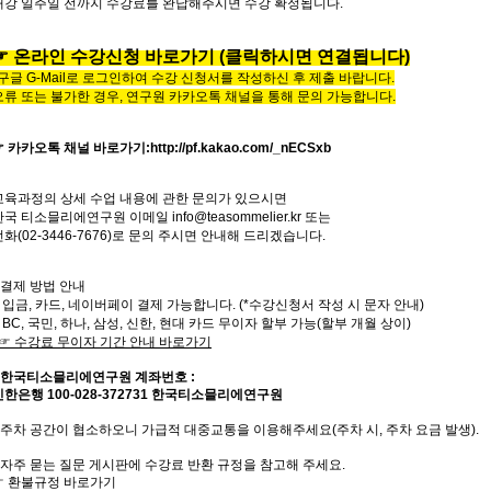
개강
일주일
전까지
수강료를
완납해주시면
수강
확정됩니다
.
☞
온라인
수
강
신
청
바
로
가
기
(클릭하시면 연결됩니다)
*구글 G-Mail로 로그인하여 수강 신청서를 작성하신 후 제출 바랍니다.
오류 또는 불가한 경우,
연구원 카카오톡 채널을 통해 문의 가능합니다.
☞ 카카오톡 채널 바로가기
:
http://pf.kakao.com/_nECSxb
교육과정의
상세
수업
내용에
관한
문의가
있으시면
한국
티소믈리에
연구원
이메일
info@teasommelier.kr
또는
전화
(02-3446-7676)
로
문의
주시면
안내해
드리겠습니다
.
* 결제 방법 안내
- 입금, 카드, 네이버페이 결제 가능합니다. (*수강신청서 작성 시 문자 안내)
- BC, 국민, 하나, 삼성, 신한, 현대 카드 무이자 할부 가능(할부 개월 상이)
☞
수강료
무이자
기간
안내
바로가기
한국티소믈리에연구원
계좌번호
:
신한은행
100-028-372731
한국티소믈리에연구원
주차 공간이 협소하오니 가급적 대중교통을 이용해주세요
(
주차 시
,
주차 요금 발생
).
자주
묻는
질문
게시판에
수강료
반환
규정을
참고해 주세요
.
☞
환불규정
바로가기