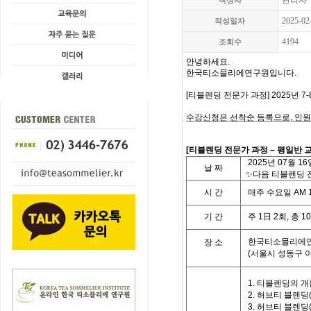
관리자
작성자
2025-02
작성일자
4194
조회수
안녕하세요.
한국티소믈리에연구원입니다
.
[
티블렌딩 전문가 과정
] 2025
년 7-
수강신청은 선착순 등록으로
,
인원
[
티블렌딩 전문가 과정
– 평일
반
교
2025
년 07
월
16
날
짜
✨다음 티블렌딩 전
시
간
매주 수요일
AM 1
기
간
주
1
日
2
회
,
총
10
한국티소믈리에연
장 소
(
서울시 성동구 
1.
티블렌딩의 개
2.
허브티 블렌딩
3.
허브티 블렌딩