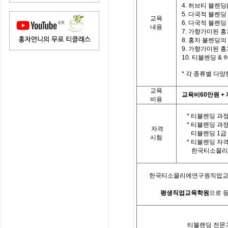
4.
허브티 블렌딩
5.
다국적 블렌딩
교육
6.
다국적 블렌딩
내용
7.
가향가미된 홍
8.
홍차 블렌딩의
9.
가향가미된 홍차
10.
티
블렌딩
&
*
각 종류별 다양
교육
교육비
60
만원
+
비용
* 티블렌딩 과정
*
티블렌딩 과
자격
티블렌딩
1
급
시험
*
티블렌딩 자
한국
티소믈리
한국티소믈리에연구원직업
평생직업교육학원
으로 
티블렌딩 전문