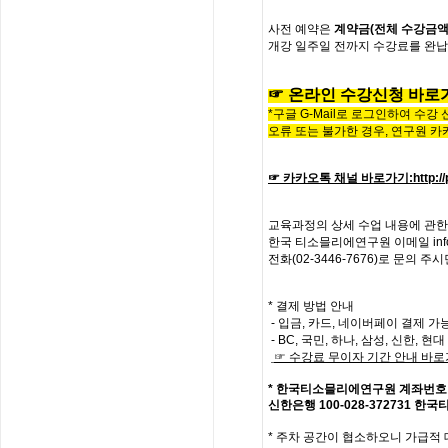
사전
예약은
계약금
(
전체
수강금
개강
일주일
전까지
수강료를
완납
☞
온라인
수
강
신
청
바
로
*구글 G-Mail로 로그인하여 수강
오류 또는 불가한 경우,
연구원 카
☞ 카카오톡 채널 바로가기
:
http:
교육과정의
상세
수업
내용에
관한
한국
티소믈리에
연구원
이메일
in
전화
(02-3446-7676)
로
문의
주시
* 결제 방법 안내
- 입금, 카드, 네이버페이 결제 가
- BC, 국민, 하나, 삼성, 신한, 
☞
수강료
무이자
기간
안내
바로
*
한국티소믈리에연구원
계좌번호
신한은행
100-028-372731
한국
*
주차 공간이 협소하오니 가급적