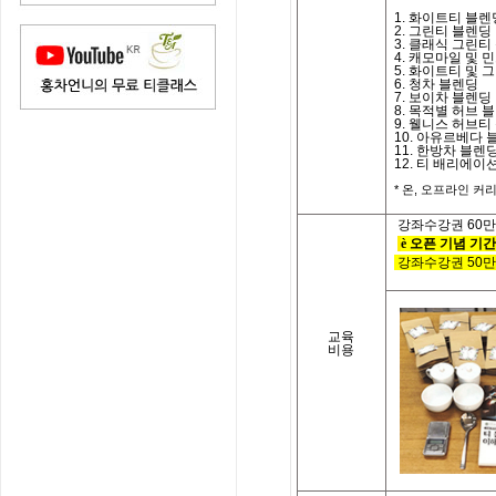
1. 화이트티 블렌
2. 그린티 블렌딩
3. 클래식 그린
4. 캐모마일 및 
5. 화이트티 및 
6. 청차 블렌딩
7. 보이차 블렌딩
8. 목적별 허브 
9. 웰니스 허브
10. 아유르베다 
11. 한방차 블렌
12. 티 배리에이
*
온
,
오프라인 커리
강좌수강권
60
만
è
오픈 기념 기간
강좌수강권
50
만
교육
비용