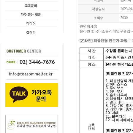
관리자
작성자
2023-01
작성일자
5930
조회수
안녕하세요
온라인 한국티소믈리에연구원입니
[온라인] 티블렌딩 전문가 과정
수
시
간
수강을 원하는 
기
간
6
주
(
총 학습시간
장 소
온라인 한국티소
[티블렌딩 전문가 
1.
티블렌딩의 개
2.
히비스커스
3.
루이보스
4.
허니부시
5.
홍차떼루아
6.
잉글리시 브랙
7.
얼그레이
8.
가향 가미 홍차
9.
가향 가미 홍차
10.
마테
11.
블랙차이
12.
티 베리에이
교육
내용
[티블렌딩 전문가 