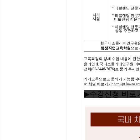
*
티블렌딩 전문가
자격
*
티블렌딩 전문
시험
티블렌딩 전문
*
티블렌딩 전문
공동 주관하고 
한국티소믈리에연구원은
평생직업교육학원
으로
교육과정의
상세
수업
내용에
관한
온라인 한국
티소믈리에
연구원
이
전화
(02-3446-7676)
로
문의
주시면
카카오톡으로도 문의가 가능합니다
☞ 채널 바로가기
:
http://pf.kakao.
▶수강신청 바로