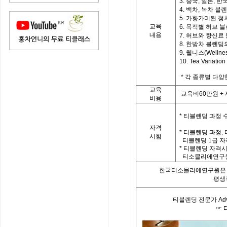
3. 중국, 일본, 한국
4. 백차, 녹차 블
5. 가향가미된 청
교육
6. 목적별 허브 
내용
7. 허브와 향신료
8. 한방차 블렌딩
9. 웰니스(Welln
10. Tea Vari
*
각 종류별 다양
교육
교육비
60
만원
+
비용
*
티블렌딩 과정 
자격
*
티블렌딩 과정
,
시험
티블렌딩
1
급 자
*
티블렌딩 자격시
티소믈리에연구원
한국티소믈리에연구원은「
평생
티블렌딩 전문가
Ad
☞