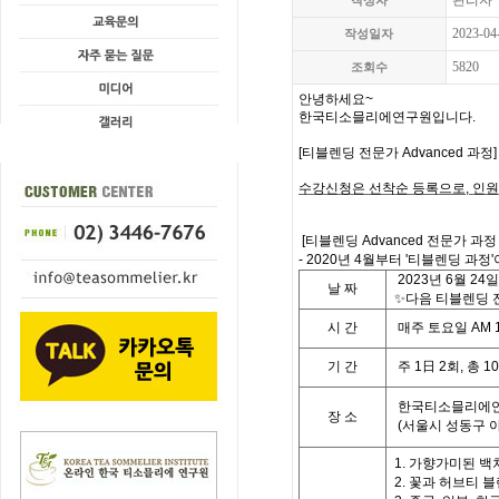
관리자
작성자
2023-04
작성일자
5820
조회수
안녕하세요
~
한국티소믈리에연구원입니다
.
[
티블렌딩 전문가 Advanced 과정
수강신청은 선착순 등록으로
,
인원
[
티블렌딩 Advanced 전문가 과정
- 2020년 4월부터 '티블렌딩 과정'
2023
년
6
월
24
일
날
짜
✨다음 티블렌딩 전
시
간
매주 토요일
AM 1
기
간
주
1
日
2
회
,
총
10
한국티소믈리에연
장 소
(
서울시 성동구 
1. 가향가미된 백
2. 꽃과 허브티 