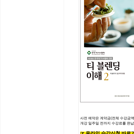
사전
예약은
계약금
(
전체
수강금
개강
일주일
전까지
수강료를
완납
☞
온
라
인
수
강
신
청
바
로