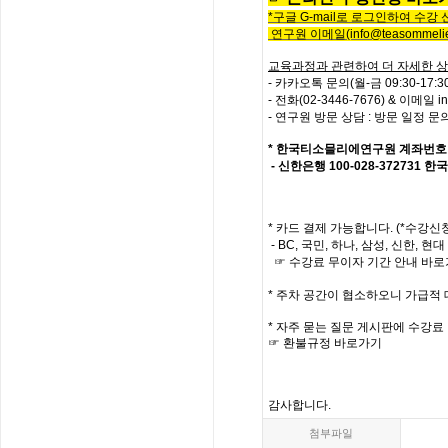
*
구글
G-mail로 로그인하여 수강
연구원 이메일
(info@teasommelie
교육과정과 관련하여 더 자세한 상
- 카카오톡 문의(월-금 09:30-17
-
전화
(02-3446-7676) &
이메일
i
- 연구원 방문 상담 : 방문 일정 
*
한국티소믈리에연구원
계좌번호
- 신한은행
100-028-372731
한국
* 카드 결제 가능합니다. (*수강신
- BC, 국민, 하나, 삼성, 신한,
☞ 수강료 무이자 기간 안내 바
*
주차 공간이 협소하오니 가급적
*
자주
묻는
질문
게시판에
수강료
☞
환불규정
바로가기
감사합니다
.
첨부파일