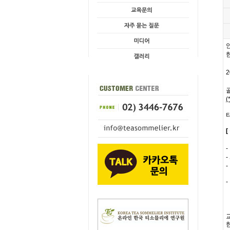
-
-
-