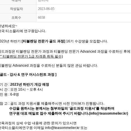
관리자
작성자
2023-06-05
작성일자
6038
조회수
안녕하세요~
한국 티소믈리에 연구원입니다.
2023년 하반기
[티블렌딩 전문가 골드 과정]
16기
수강생을
모집합니다.
골드과정은
티블렌딩 전문가 과정과 티블렌딩 전문가 Advanced 과정
을 수료하신 후에
(** 티블렌딩 전문가 1급 자격증 취득 필수)
티블렌딩 Advanced 과정을 수료하신 분들의 많은 관심 바랍니다.
[ 골드 - 강사 & 연구 어시스턴트 과정 ]
 기 간 :
2023년 하반기 개강 예정
 시 간 : 오전 10시 ~ 오후 4시
 인 원 : 6-8명
- 참 고 : 골드 과정 지원서를 제출해주시면 사전 인터뷰가 진행됩니다.
수강을 원하시는 분께서는 첨부파일의 '골드과정 지원서'를 작성하여
연구원 대표 메일로 접수 제출하여 주시기 바랍니다.(
info@teasommelier.kr
)
교육과정의 상세 수업 내용에 관한 문의가 있으시면
한국티소믈리에연구원 이메일 info@teasommelier.kr 또는