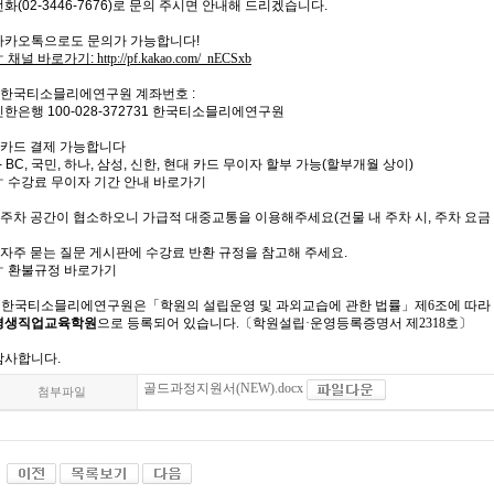
전화(02-3446-7676)로 문의 주시면 안내해 드리겠습니다.
카카오톡으로도 문의가 가능합니다!
☞ 채널 바로가기:
http://pf.kakao.com/_nECSxb
* 한국티소믈리에연구원 계좌번호 :
신한은행 100-028-372731 한국티소믈리에연구원
* 카드 결제 가능합니다
- BC, 국민, 하나, 삼성, 신한, 현대 카드 무이자 할부 가능(할부개월 상이)
☞ 수강료 무이자 기간 안내 바로가기
* 주차 공간이 협소하오니 가급적 대중교통을 이용해주세요(건물 내 주차 시, 주차 요금
* 자주 묻는 질문 게시판에 수강료 반환 규정을 참고해 주세요.
☞ 환불규정 바로가기
한국티소믈리에연구원은「학원의 설립운영 및 과외교습에 관한 법률」제6조에 따라
평생직업교육학원
으로 등록되어 있습니다.〔학원설립·운영등록증명서 제2318호〕
감사합니다.
골드과정지원서(NEW).docx
첨부파일