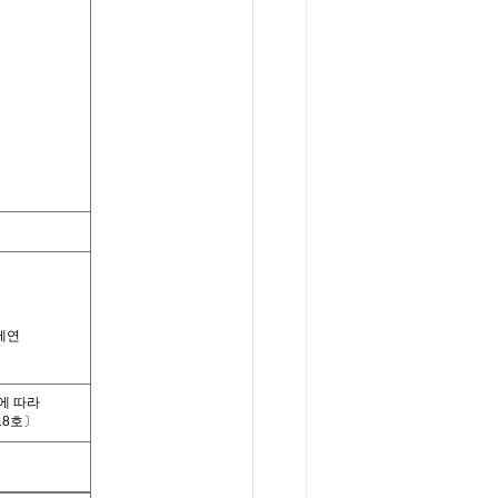
에연
에 따라
18호〕