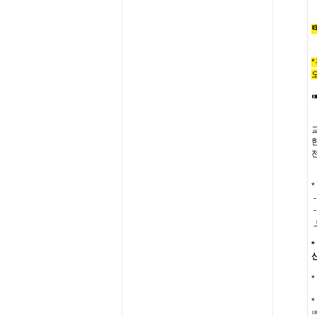
*
*
*