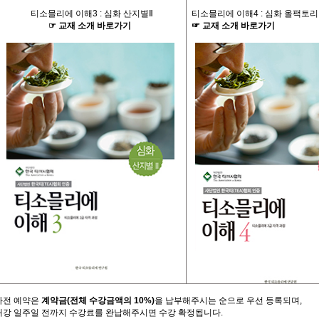
티소믈리에 이해
3 :
심화 산지별
Ⅱ
티소믈리에 이해
4 :
심화 올팩토리
☞
교재
소개
바로가기
☞
교재
소개
바로가기
사전
예약은
계약금
(
전체
수강금액의
10%)
을
납부해주시는
순으로
우선
등록되며
,
개강
일주일
전까지
수강료를
완납해주시면
수강
확정됩니다
.