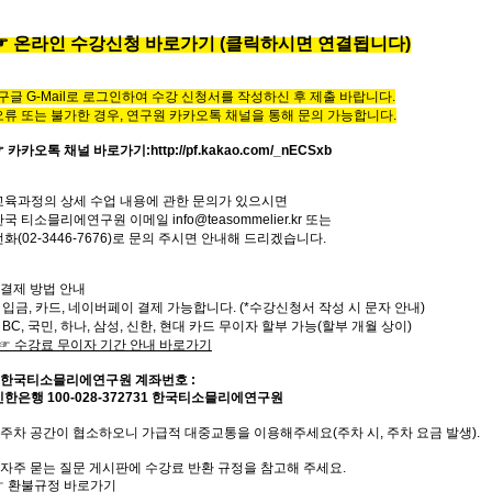
☞
온라인
수
강
신
청
바
로
가
기
(클릭하시면 연결됩니다)
*구글 G-Mail로 로그인하여 수강 신청서를 작성하신 후 제출 바랍니다.
오류 또는 불가한 경우,
연구원 카카오톡 채널을 통해 문의 가능합니다.
☞ 카카오톡 채널 바로가기
:
http://pf.kakao.com/_nECSxb
교육과정의
상세
수업
내용에
관한
문의가
있으시면
한국
티소믈리에
연구원
이메일
info@teasommelier.kr
또는
전화
(02-3446-7676)
로
문의
주시면
안내해
드리겠습니다
.
* 결제 방법 안내
- 입금, 카드, 네이버페이 결제 가능합니다. (*수강신청서 작성 시 문자 안내)
- BC, 국민, 하나, 삼성, 신한, 현대 카드 무이자 할부 가능(할부 개월 상이)
☞
수강료
무이자
기간
안내
바로가기
한국티소믈리에연구원
계좌번호
:
신한은행
100-028-372731
한국티소믈리에연구원
주차 공간이 협소하오니 가급적 대중교통을 이용해주세요
(
주차 시
,
주차 요금 발생
).
자주
묻는
질문
게시판에
수강료
반환
규정을
참고해 주세요
.
☞
환불규정
바로가기