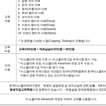
2.
일본 차의 이해
3.
한국 차의 이해
4.
청차
(
우롱차
)
의 이해
5.
백차
/
황차의 이해
교육
6. 보이차의 이해
내용
7.
아로마 향미의 이해
(Floral)
8.
아로마 향미의 이해
(Fruits)
9.
아로마 향미의 이해
(Sweet)
10.
아로마 향미의 이해
(Spice)
*
각 종류별 다양한 시음
(Cupping, Tasting)
이 진행됩니다
.
교육
교육비
60
만원
+
재료실습비
20
만원
= 80
만원
비용
*
티소믈리에 과정 수료 시
,
티소믈리에
2
급 자격시험 응시 가능
.
*
티소믈리에 과정
,
티소믈리에
Advanced
과정 모두 수료 시
,
자격
티소믈리에
1
급 자격시험 응시 가능
.
시험
*
티소믈리에 자격시험은 사단법인 한국티
(TEA)
협회와 한국티소믈리
구원이 공동 주관하고 있는 민간자격시험입니다
.
한국티소믈리에연구원은「학원의 설립운영 및 과외교습에 관한 법률」제
6
조
평생직업교육학원
으로 등록되어 있습니다
.
〔학원설립·운영등록증명서 제23
티소믈리에
Advanced
과정은 아래의 교재를 사용합니다
.