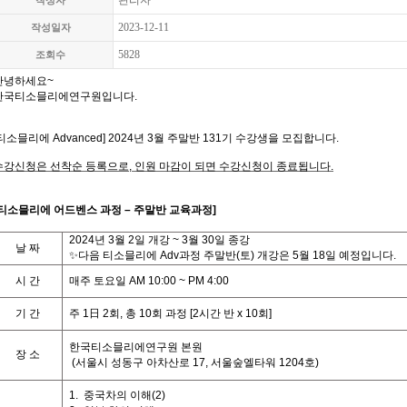
관리자
작성자
2023-12-11
작성일자
5828
조회수
안녕하세요
~
한국티소믈리에연구원입니다
.
티소믈리에
Advanced] 2024
년 3월 주말
반 131기 수강생을 모집합니다
.
수강신청은 선착순 등록으로,
인원 마감이 되면 수강신청이 종료됩니다
.
티
소믈리에 어드벤스 과정
– 주말반
교육과정
]
2024
년 3월 2일 개강
~ 3
월
30일
종강
날
짜
✨다음 티소믈리에 Adv과정 주말반(토) 개강은 5월 18일 예정입니다.
시
간
매주 토요일
AM 10:00 ~ PM 4:00
기
간
주
1
日
2
회
,
총
10
회
과정
[2
시간
반
x 10
회
]
한국티소믈리에연구원 본원
장 소
(
서울시 성동구 아차산로
17,
서울숲엘타워
1204
호
)
1.
중국차의 이해
(2)