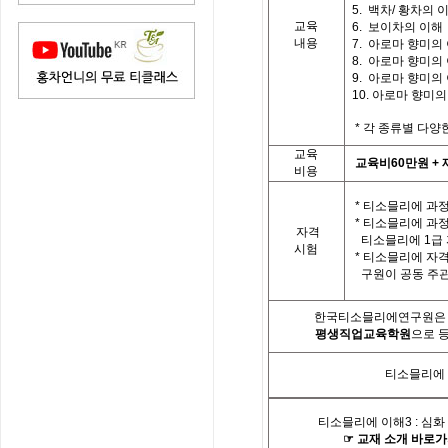
5.
백차
/
황차의 
교육
6. 보이차의 이해
내용
7.
아로마 향미의
8.
아로마 향미의
9.
아로마 향미의
10.
아로마 향미의
*
각 종류별 다양
교육
교육비
60
만원
+
비용
*
티소믈리에 과정
*
티소믈리에 과
자격
티소믈리에
1
급
시험
*
티소믈리에 자격
구원이 공동 주
한국티소믈리에연구원은「
평생직업교육학원
으로 
티소믈리에
티소믈리에 이해
3 :
심화
☞
교재
소개
바로가