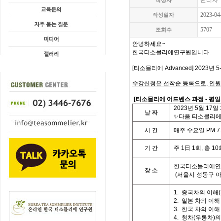
관리자
작성자
2023-04
작성일자
5707
조회수
안녕하세요
~
한국티소믈리에연구원입니다
.
[
티소믈리에
Advanced] 2023
년 
수강신청은 선착순 등록으로,
인원
[
티소믈리에 어드벤스 과정
- 평
2023
년 5월 17일
날
짜
✨다음 티소믈리에 
시
간
매주 수요일
PM 7:
기
간
주
1
日
1
회
,
총
10
한국티소믈리에연
장 소
(
서울시 성동구 
1.
중국차의 이해
(
2.
일본 차의 이해
3.
한국 차의 이해
4.
청차
(
우롱차
)
의