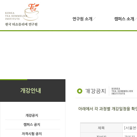
[서울본
제목