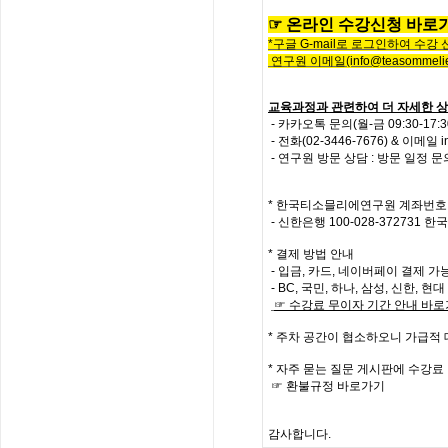
☞
온
라
인
수
강
신
청
바
로
*
구글
G-mail로 로그인하여 수강
연구원 이메일
(info@teasommelie
교육과정과 관련하여 더 자세한 상
- 카카오톡 문의(월-금 09:30-17
-
전화
(02-3446-7676) &
이메일
i
- 연구원 방문 상담 : 방문 일정 
*
한국티소믈리에연구원
계좌번호
- 신한은행
100-028-372731
한국
* 결제 방법 안내
- 입금, 카드, 네이버페이 결제 가
- BC, 국민, 하나, 삼성, 신한, 
☞
수강료
무이자
기간
안내
바로
*
주차 공간이 협소하오니 가급적
*
자주
묻는
질문
게시판에
수강료
☞
환불규정
바로가기
감사합니다
.