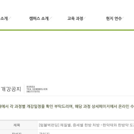
[텀블벅펀딩] 체질별, 증세별 한방 처방 <한약재와 한방약 
제목