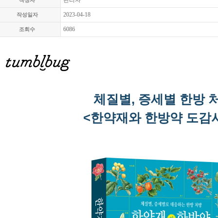
관리자
작성자
2023-04-18
작성일자
6086
조회수
체질별, 증세별 한방 
<한약재와 한방약 도감