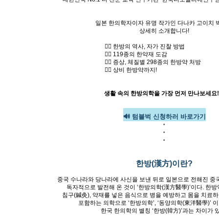
일본 한의학자이자 유명 작가인
다나카 고이치 
상세히 소개합니다!
👉🏻 한방의 역사, 자가 진찰 방법
👉🏻
119종의 한약재 도감
👉🏻
증상, 체질별 29
8종의 한방약 처방
👉🏻
상비 한방약까지!
생활 속의 한방의학을 가장 먼저 만나보세요! 
🔊 텀블벅 신청하러 바로가기
·
·
·
한방(漢方)이란?
중국 수나라와 당나라에 사신을 보낸 뒤로 일본으로 전해진 중
독자적으로 발전해 온 것이 ‘한방의학(漢方醫學)’이다. 한방
침구(鍼灸), 약재를 넣은 음식으로 병을 예방하고 몸을 치료하
포함하는 의학으로 ‘한방의학’, ‘동양의학(東洋醫學)’ 
한국 한의학의 별칭 ‘한방(韓方)’과는 차이가 