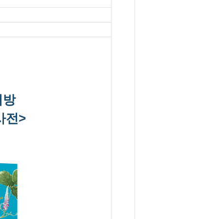
처방
사전>