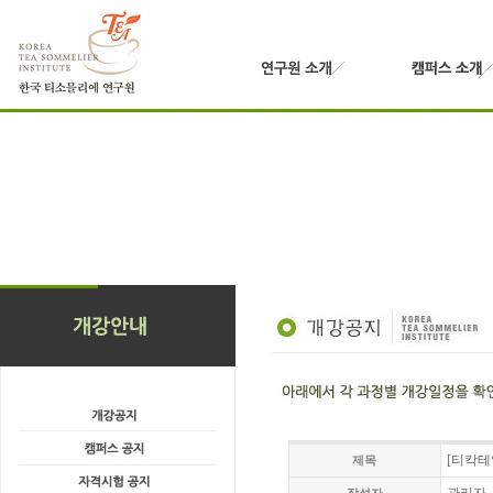
[티칵테
제목