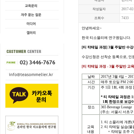
관리자
작성자
2017-02
작성일자
7433
조회수
안녕하세요
~
한국
티소믈리에
연구원입니다
.
[
티 칵테일
과정
] 3
월 주말반
수강
수강신청은
선착순
등록으로
,
인
[
티 칵테일
과정
- 3
월
주말반
교
날짜
2017년 3월 4일 ~ 20
시간
매주 토요일 PM 2:00 ~
기간
주
1
日
1
회
, 4
회
과정
* 티 칵테일 과정은 
1회 한정으로 보강이
장소
365 Beverage Lounge
(주소: 서울시 서초구 서
1. 티 소믈리에 개론(
교육
2. 티 칵테일 실습(물
내용
+ 칵테일 조주 기