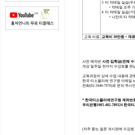
3. 티 칵테일 실습(우
+ 칵테일 조주 기
4. 티 칵테일 실습(가
+ 나만의 티 칵테일
교육 비용
교육비 3
0
만원
+
재료
사전
예약은
사전 입학
금
(
전체
수
개강
일주일
전까지
수강료를
완
교육과정의
상세
수업
내용에
관
한국
티소믈리에
연구원
이메일
i
전화
(02-3446-7676)
로
문의
주시
*
한국티소믈리에연구원
계좌번
우리은행1005-402-789324
한국티
(
자주
묻는
질문
게시판에
수강료