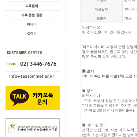
관리자
작성자
2016-10
작성일자
7839
조회수
안녕하세요.
한국 티소믈리에 연구원입니다
.
'
티코디네이터
'
과정에 관한 설명
평소 궁금하셨던 질문과 답변 시
많은 관심과 참여 바랍니다
.
▣
일시
1회: 2016년 10월 20일 (목) 오전 1
▣
장소
메르시보니
-
주소
:
서울시 강남구 신사동
540
*
대중 교통을 이용하여 주시기 
(지하철 3호선 신사역 8번 출구
)
▣
예약 및 문의
선착순 모집으로, 사전 예약 부탁
(전화 또는 메일로 원하시는 날짜