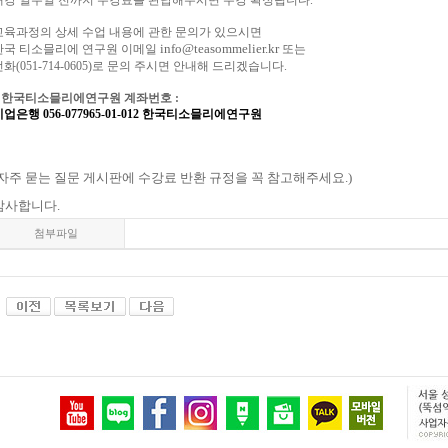
개강
일주일
전까지
수강료를
완납해주시면
수강
확정됩니다
.
교육과정의
상세
수업
내용에
관한
문의가
있으시면
info@teasommelier.kr
한국
티소믈리에
연구원
이메일
또는
전화
(051-714-0605)
로
문의
주시면
안내해
드리겠습니다
.
*
한국티소믈리에연구원
계좌번호
:
업은행 056-077965-01-012
한국티소믈리에연구원
자주
묻는
질문
게시판에
수강료
반환
규정을 꼭
참고해주세요
.)
감사합니다
.
첨부파일