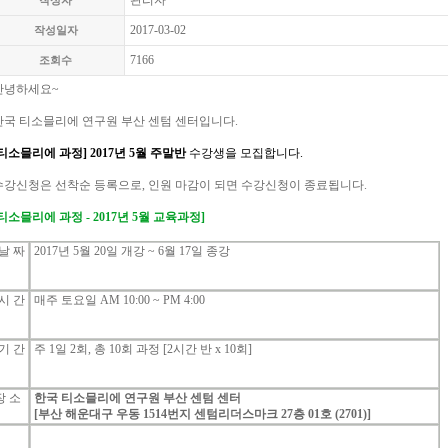
관리자
작성자
2017-03-02
작성일자
7166
조회수
안녕하세요
~
한국
티소믈리에
연구원 부산 센텀 센터입니다
.
티소믈리에
과정
] 2017년 5
월 주말
반
수강생을
모집합니다
.
수강신청은
선착순
등록으로
,
인원
마감이
되면
수강신청이
종료됩니다
.
티소믈리에
과정
- 2017년 5
월
교육과정
]
날
짜
2017
년
5
월
20일
개강
~ 6
월
17일
종강
시
간
매주
토
요일
AM 10:00 ~ PM 4:00
기
간
주 1일 2회,
총 10
회
과정
[2
시간
반
x 10
회
]
장 소
한국 티소믈리에 연구원 부산 센텀 센터
[부산 해운대구 우동 1514번지
센텀리더스마크 27층 01호 (2701)]