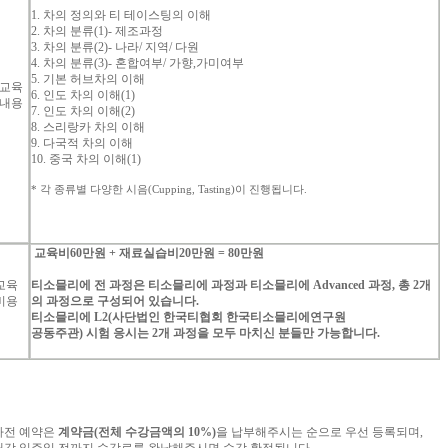
1.
차의
정의와
티
테이스팅의
이해
2.
차의
분류
(1)-
제조과정
3.
차의
분류
(2)-
나라
/
지역
/
다원
4.
차의
분류
(3)-
혼합여부
/
가향
,
가미여부
5.
기본
허브차의
이해
교육
6.
인도
차의
이해
(1)
내용
7.
인도
차의
이해
(2)
8.
스리랑카
차의
이해
9.
다국적
차의
이해
10.
중국
차의
이해
(1)
*
각
종류별
다양한
시음
(Cupping, Tasting)
이
진행됩니다
.
교육비
60
만원
+
재료실습비
20
만원
= 80
만원
교육
티소믈리에
전
과정은
티소믈리에
과정과
티소믈리에
Advanced
과정
,
총
2
개
비용
의
과정으로
구성되어
있습니다
.
티소믈리에
L2(
사단법인
한국티협회
한국티소믈리에연구원
공동주관
)
시험
응시는
2
개
과정을
모두
마치신
분들만
가능합니다
.
사전
예약은
계약금
(
전체
수강금액의
10%)
을
납부해주시는
순으로
우선
등록되며
,