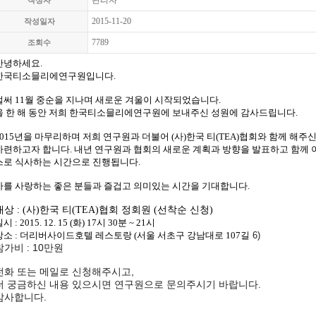
관리자
작성자
2015-11-20
작성일자
7789
조회수
안녕하세요.
한국티소믈리에연구원입니다.
벌써 11월 중순을 지나며 새로운 겨울이 시작되었습니다.
올 한 해 동안 저희 한국티소믈리에연구원에 보내주신 성원에 감사드립니다.
2015년을 마무리하며 저희 연구원과 더불어
(사)한국 티(TEA)협회와
함께 해주신
마련하고자 합니다.
내년 연구원과 협회의 새로운 계획과 방향을 발표하고 함께 
스로 식사하는 시간으로 진행됩니다.
차를 사랑하는 좋은 분들과 즐겁고 의미있는 시간을 기대합니다.
대상 : (사)한국 티(TEA)협회 정회원 (선착순 신청)
시 : 2015. 12. 15 (화) 17시 30분 ~ 21시
장소 : 더리버사이드호텔 레스토랑
(서울 서초구 강남대로 107길
6)
참가비 : 10만원
전화 또는 메일로 신청해주시고,
더 궁금하신 내용 있으시면 연구원으로 문의주시기 바랍니다.
감사합니다.