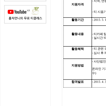
-
지역
,
연
지원자격
-
티 시음
활동기간
- 2015. 5. 
활동내용
-
티카페 
-
실시간
S
-
티 관련 
활동혜택
-
심사 후
-
사단법인
지원방법
온라인 기
수
)
합격발표
- 2015. 4. 