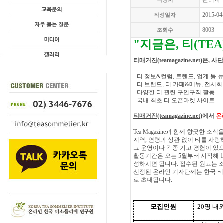
관리자
작성자
2015-04
작성일자
8003
조회수
"지금은, 티(TEA
티매거진(teamagazine.net)
은, 사
- 티 정보&컬럼, 트렌드, 업계 등 
- 티 브랜드, 티 카페&메뉴, 전시회
- 다양한 티 관련 구인구직 활동
- 국내 최초 티 오픈마켓 사이트
티매거진(teamagazine.net)
에서
온
Tea Magazine과 함께 향긋한 
지역, 연령과 상관 없이 티를 사
그 운영이나 각종 기고 경험이 있
활동기간은 오는 5월부터 시작해 12
성하시면 됩니다. 접수된 원고는 
선정된 온라인 기자단께는 한국 티소
로 초대됩니다.
모집인원
- 20
명 내