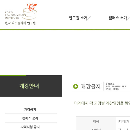
[티매거진
제목