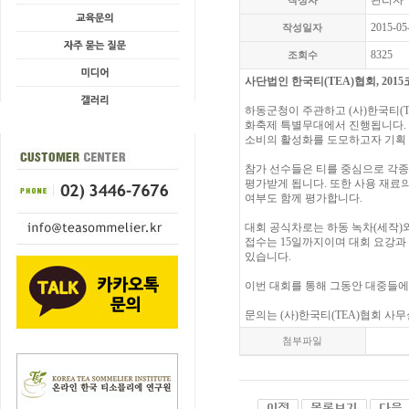
관리자
작성자
2015-05
작성일자
8325
조회수
사단법인 한국티(TEA)협회, 20
하동군청이 주관하고 (사)한국티(T
화축제 특별무대에서 진행됩니다. 
소비의 활성화를 도모하고자 기획
참가 선수들은 티를 중심으로 각종
평가받게 됩니다. 또한 사용 재료의
여부도 함께 평가합니다.
대회 공식차로는 하동 녹차(세작)
접수는 15일까지이며 대회 요강과 
있습니다.
이번 대회를 통해 그동안 대중들에
문의는 (사)한국티(TEA)협회 사무실
첨부파일