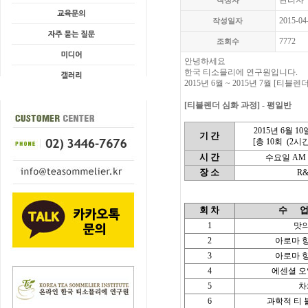
관리자
작성자
2015-04
작성일자
7772
조회수
안녕하세요
한국 티소믈리에 연구원입니다.
2015년 6월 ~ 2015년 7월 [
[티블렌더 심화 과정] - 평일반
2015년 6월 10
기 간
[총 10회
(2시간
시 간
수요일 AM 10
장 소
R
회 차
수
1
맛의
2
아로마 향
3
아로마 향
4
에센셜 오
5
차
6
과학적 티 