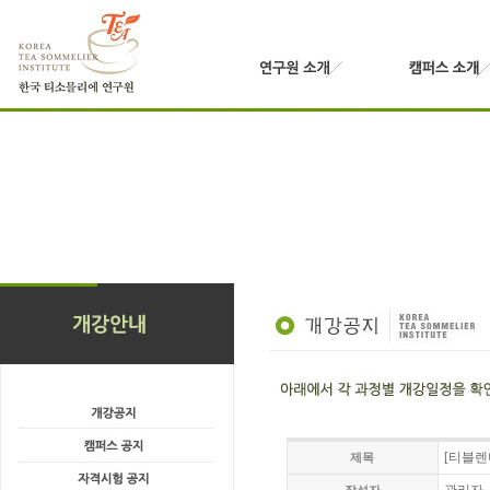
[티블렌
제목