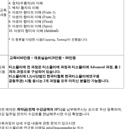
4.
청차
(
우롱차
)
의
이해
5.
백차
/
황차의
이해
교육
6.
아로마
향미의
이해
(Fruits 1)
내용
7.
아로마
향미의
이해
(Fruits 2)
8.
아로마
향미의
이해
(Floral)
9.
아로마
향미의
이해
(Spice)
(Animal)
10.
아로마
향미의
이해
*
각
종류별
다양한
시음
(Cupping, Tasting)
이
진행됩니다
.
교육비
60
만원
+
재료실습비
20
만원
= 80
만원
교육
티소믈리에
전
과정은
티소믈리에
과정과
티소믈리에
Advanced
과정
,
총
2
비용
개의
과정으로
구성되어
있습니다
.
티소믈리에
L2(
사단법인
한국티협회
한국티소믈리에연구원
공동주관
)
시험
응시는
2
개
과정을
모두
마치신
분들만
가능합니다
.
사전
예약은
계약금
(
전체
수강금액의
10%)
을
납부해주시는
순으로
우선
등록되며
,
개강
일주일
전까지
수강료를
완납해주시면
수강
확정됩니다
.
교육과정의
상세
수업
내용에
관한
문의가
있으시면
한국
티소믈리에
연구원
이메일
info@teasommelier.kr
또는