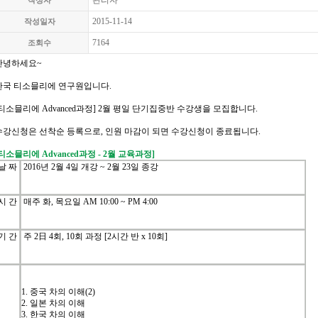
관리자
작성자
2015-11-14
작성일자
7164
조회수
안녕하세요
~
한국
티소믈리에
연구원입니다
.
티소믈리에
Advanced
과정
] 2
월
평일
단기집중반
수강생을
모집합니다
.
수강신청은
선착순
등록으로
,
인원
마감이
되면
수강신청이
종료됩니다
.
티소믈리에
Advanced
과정
- 2
월
교육과정
]
날
짜
2016
년
2
월
4
일
개강
~ 2
월
23
일
종강
시
간
매주
화
,
목요일
AM 10:00 ~ PM 4:00
기
간
주
2
日
4
회
, 10
회
과정
[2
시간
반
x 10
회
]
1.
중국
차의
이해
(2)
2.
일본
차의
이해
3.
한국
차의
이해