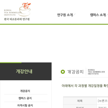
[브론즈
제목