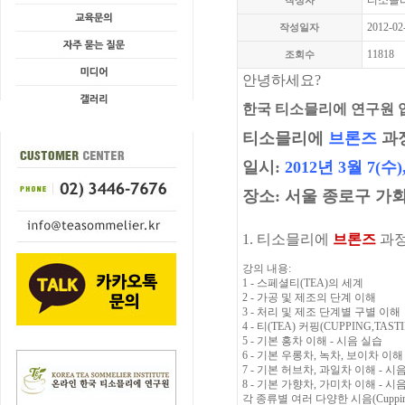
티소믈
작성자
2012-02
작성일자
11818
조회수
안녕하세요?
한국 티소믈리에 연구원 
티소믈리에
브론즈
과
일시:
2012년 3월 7(수),
장소:
서울 종로구 가회
1. 티소믈리에
브론즈
과정
강의 내용:
1 - 스페셜티(TEA)의 세계
2 - 가공 및 제조의 단계 이해
3 - 처리 및 제조 단계별 구별 이해
4 - 티(TEA) 커핑(CUPPING,TAST
5 - 기본 홍차 이해 - 시음 실습
6 - 기본 우롱차, 녹차, 보이차 이해
7 - 기본 허브차, 과일차 이해 - 시
8 - 기본 가향차, 가미차 이해 - 시
각 종류별 여러 다양한 시음(Cupping