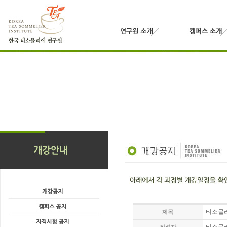
티소믈리에
제목