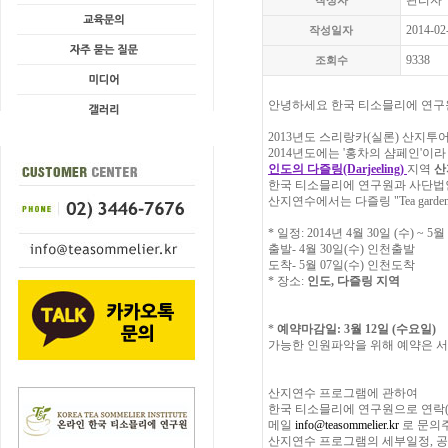
관리자
작성자
2014-02
작성일자
9338
조회수
안녕하세요 한국 티소믈리에 연구
2013년도 스리랑카(실론) 산지투
2014년도에는 '홍차의 샴페인'이
인도의 다즐링(Darjeeling)
지역
산
한국 티소믈리에 연구원과 사단법인
산지연수에서는 다즐링 "Tea garden
* 일정: 2014년 4월 30일 (수) ~ 5월 
출발- 4월 30일(수) 인천출발
도착- 5월 07일(수) 인천도착
* 장소:
인도, 다즐링 지역
*
예약마감일: 3월 12일 (수요일)
가능한 인원파악을 위해 예약은 서
산지연수 프로그램에 관하여
한국 티소믈리에 연구원으로 연락(02-
메일
info@teasommelier.kr
로 문의
산지연수 프로그램의 세부일정, 