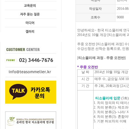
관리자
작성자
2014-08
작성일자
9088
조회수
안녕하세요~ 한국 티소믈리에 연
2014년도 10월 개강 [티소믈리에 
주중 오전반 [티소믈리에 과정] 수
수강신청은 선착순 등록으로, 인
[
티소믈리에 과정 - 주중
오전반]
* 주중 오전반
날 짜
2014년 10월 10일 개강
시 간
매주 수, 금요일 AM 10:0
기 간
주 2회, 20회과정 [2시간
티소믈리에 입문
(5회)
1. 차의 정의와 티 테
2. 차의 분류(1)- 제조
3. 차의 분류(2)- 나라/
4. 차의 분류(3)- 혼합
5. 기본 허브차의 이해