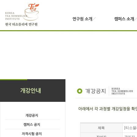
[티소믈
제목