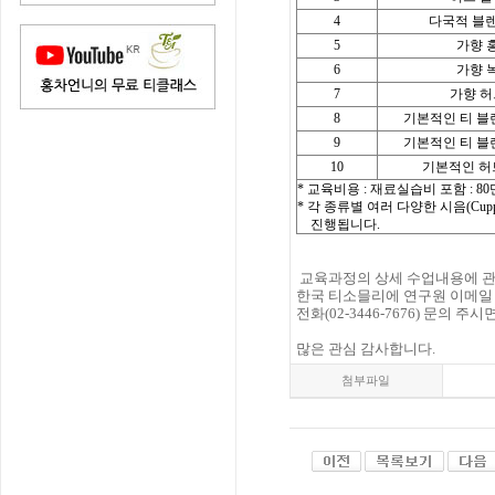
4
다국적 블
5
가향 
6
가향 
7
가향 
8
기본적인 티 블
9
기본적인 티 블
10
기본적인 허
* 교육비용 : 재료실습비 포함 : 8
* 각 종류별 여러 다양한 시음(Cupping
진행됩니다.
교육과정의 상세 수업내용에 
한국 티소믈리에 연구원 이메
전화(02-3446-7676) 문의 
많은 관심 감사합니다.
첨부파일