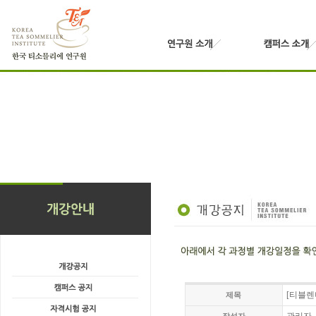
[티블렌
제목