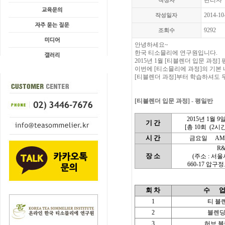
관리자
작성자
2014-10
작성일자
9292
조회수
안녕하세요~
한국 티소믈리에 연구원입니다.
2015년 1월 [티블렌더 입문 과정
이번에 [티소믈리에 과정]의 기본
[티블렌더 과정]부터 학습하셔도 
[티블렌더 입문 과정] - 평일반
2015년 1월 9
기 간
[총 10회
(2시간
시 간
금요일
AM 
R
장 소
(주소 : 서
660-17 압구
회 차
수
1
티 블
2
블렌딩
3
허브 