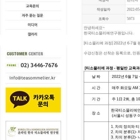
관리자
작성자
2022-05
작성일자
5973
조회수
안녕하세요~
한국티소믈리에연구원입니다.
[티소믈리에 과정] 2022년 6-7
수강신청은 선착순 등록으로, 인원
[
티소믈리에 과정
- 평일
반 교육
날
짜
2022
년
6
월 7
일
시
간
매주 화요일
AM 
기
간
주
1
日
2
회
,
총
1
한국티소믈리에연
장 소
(
서울시 성동구 
1.
차의
정의와
티
2.
차의
분류
(1)-
3.
차의
분류
(2)-