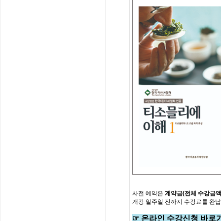
사전
예약은
계약금
(
전체
수강금
개강
일주일
전까지
수강료를
완납
☞
온
라
인
수
강
신
청
바
로