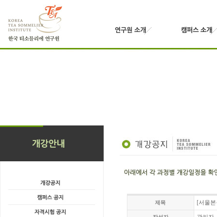
[서울본
제목