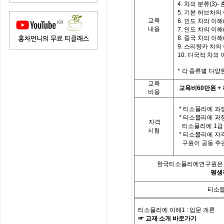
4.
차의
분류
(3)-
5.
기본
허브차의
교육
6.
인도
차의
이해
내용
7.
인도
차의
이해
8.
중국 차의 이해
9.
스리랑카 차의
10.
다국적 차의 
*
각
종류별
다양
교육
교육비
60
만원
+
비용
*
티소믈리에 과정
*
티소믈리에 과
자격
티소믈리에
1
급
시험
*
티소믈리에 자
구원이 공동 주
한국티소믈리에연구원은「
평생
티소믈
티소믈리에 이해
1 :
입문 개론
☞
교재
소개
바로가기