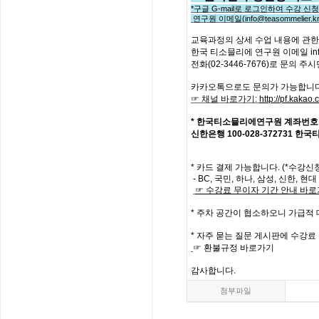
*
구글
G-mail로 로그인하여 수강 신
연구원 이메일
(info@teasommelier.kr
교육과정의
상세
수업
내용에
관한
한국
티소믈리에
연구원
이메일
in
전화
(02-3446-7676)
로
문의
주시
카카오톡으로도 문의가 가능합니다
☞ 채널 바로가기
:
http://pf.kaka
*
한국티소믈리에연구원
계좌번호
신한은행
100-028-372731
한국
*
카드 결제 가능합니다. (*수강신
- BC,
국민
,
하나
,
삼성
,
신한
,
현대
☞
수강료
무이자
기간
안내
바로
*
주차 공간이 협소하오니 가급적
*
자주
묻는
질문
게시판에
수강료
☞
환불규정
바로가기
감사합니다
.
첨부파일