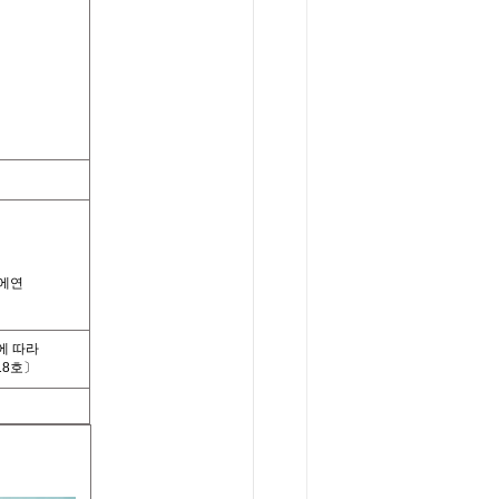
에연
에 따라
18호〕