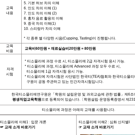
5. 기본 허브 차의 이해
교육
6. 인도 차의 이해 (1)
내용
7. 인도 차의 이해 (2)
8. 홍차 음료 활용의 이해
9. 중국 차의 이해(1)
10. 스리랑카 차의 이해
*
각
종류 별
다양한
시음
(Cupping, Tasting)
이
진행됩니다
.
교육
교육비
60
만원
+
재료실습비
20
만원
= 80
만원
비용
*
티소믈리에 과정 수료 시
,
티소믈리에
2
급 자격시험 응시 가능
.
*
티소믈리에 과정
,
티소믈리에
Advanced
과정 모두 수료 시
,
자격
티소믈리에
1
급 자격시험 응시 가능
.
시험
*
티소믈리에 자격시험은 사단법인 한국티
(TEA)
협회와 한국티소믈리
구원이 공동 주관하고 있는 민간자격시험입니다
.
한국티소믈리에연구원은「학원의 설립운영 및 과외교습에 관한 법률」제
6
조
평생직업교육학원
으로 등록되어 있습니다
.
〔학원설립·운영등록증명서 제23
티소믈리에 과정은 아래의 교재를 사용합니다
.
티소믈리에 이해
1 :
입문 개론
티소믈리에 이해
2 :
심화 산지별
Ⅰ
☞
교재
소개
바로가기
☞
교재
소개
바로가기