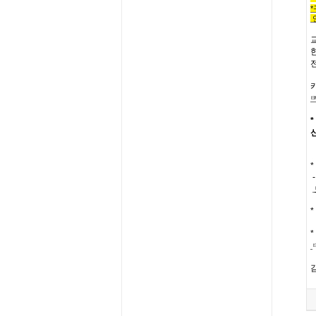
*
*
*
-
*
*