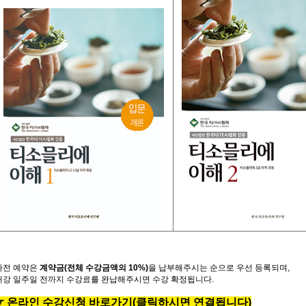
사전
예약은
계약금
(
전체
수강금액의
10%)
을
납부해주시는
순으로
우선
등록되며
,
개강
일주일
전까지
수강료를
완납해주시면
수강
확정됩니다
.
☞
온
라
인
수
강
신
청
바
로
가
기
(클릭하시면 연결됩니다)