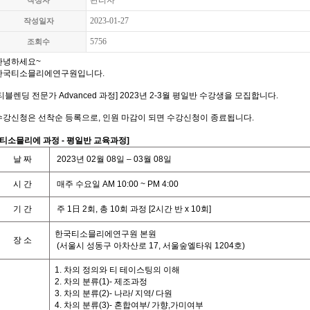
관리자
작성자
2023-01-27
작성일자
5756
조회수
안녕하세요~
한국티소믈리에연구원입니다.
티블렌딩 전문가 Advanced 과정
] 2023년 2-3월 평일반 수강생을 모집합니다.
수강신청은 선착순 등록으로, 인원 마감이 되면 수강신청이 종료됩니다.
티소믈리에 과정
- 평일
반 교육과정
]
날
짜
2023
년
02
월 08
일
– 03월 08
일
시
간
매주 수요일
AM 10:00 ~ PM 4:00
기
간
주
1
日
2
회
,
총
10
회
과정
[2
시간
반
x 10
회
]
한국티소믈리에연구원 본원
장 소
(
서울시 성동구 아차산로
17,
서울숲엘타워
1204
호
)
1. 차의 정의와 티 테이스팅의 이해
2. 차의 분류(1)- 제조과정
3. 차의 분류(2)- 나라/ 지역/ 다원
4. 차의 분류(3)- 혼합여부/ 가향,가미여부