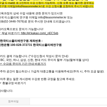
구글
G-mail로 로그인하여 수강 신청이 가능하며, 신청 오류 또는
불가한 경우에는
연구원 이메일
(info@teasommelier.kr)
로 수강 신청서를 요청하여 주시기 바랍니다
.
교육과정의
상세
수업
내용에
관한
문의가
있으시면
한국
티소믈리에
연구원
이메일
info@teasommelier.kr
또는
전화
(02-3446-7676)
로
문의
주시면
안내해
드리겠습니다
.
카카오톡으로도 문의가 가능합니다!
☞ 채널 바로가기
:
http://pf.kakao.com/_nECSxb
한국티소믈리에연구원
계좌번호
:
신한은행
100-028-372731
한국티소믈리에연구원
카드 결제 가능합니다. (*수강신청서 작성시 문자 안내)
 BC,
국민
,
하나
,
삼성
,
신한
,
현대 카드 무이자 할부 가능
(
할부개월 상이
)
☞
수강료
무이자
기간
안내
바로가기
주차 공간이 협소하오니 가급적 대중교통을 이용해주세요
(
주차 시
,
주차 요금 발생
).
자주
묻는
질문
게시판에
수강료
반환
규정을
참고해 주세요
.
☞
환불규정
바로가기
감사합니다
.
첨부파일