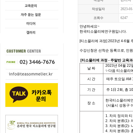
관리자
작성자
2023-01
작성일자
6247
조회수
안녕하세요~
한국티소믈리에연구원입니다.
[티소믈리에 과정] 2023년 4-6
수강신청은 선착순 등록으로, 인원
[
티소믈리에 과정
- 주말
반 교육
2023
년
04
월 22
날
짜
✨다음 티소믈리에
시
간
매주 토요일
AM 
기
간
주
1
日
2
회
,
총
1
한국티소믈리에연
장 소
(
서울시 성동구 
1. 차의 정의와 
2. 차의 분류(1)
3. 차의 분류(2)-
4. 차의 분류(3)