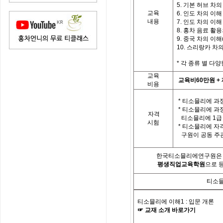
5. 기본 허브 차의
교육
6. 인도 차의 이해 
내용
7. 인도 차의 이해 
8. 홍차 음료 활
9. 중국 차의 이해(
10. 스리랑카 차
*
각
종류 별
다양
교육
교육비
60
만원
+
비용
*
티소믈리에 과정
*
티소믈리에 과
자격
티소믈리에
1
급
시험
*
티소믈리에 자
구원이 공동 주
한국티소믈리에연구원은「
평생직업교육학원
으로 
티소믈
티소믈리에 이해
1 :
입문 개론
☞
교재
소개
바로가기