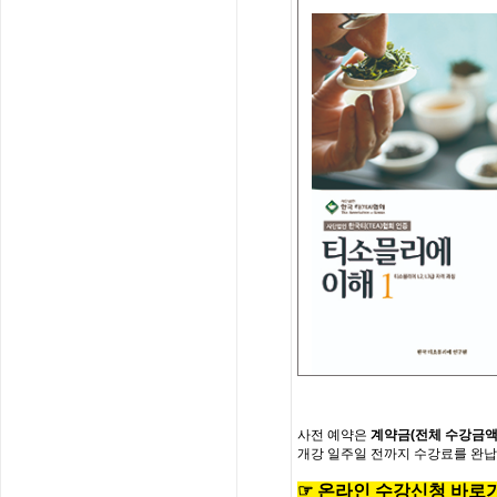
사전
예약은
계약금
(
전체
수강금
개강
일주일
전까지
수강료를
완납
☞
온
라
인
수
강
신
청
바
로