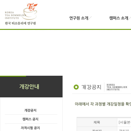
[서울본
제목