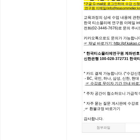
*
구글
G-mail로 로그인하여 수강 신
연구원 이메일
(info@teasommelier.kr
교육과정의
상세
수업
내용에
관한
한국
티소믈리에
연구원
이메일
in
전화
(02-3446-7676)
로
문의
주시
카카오톡으로도 문의가 가능합니다
☞ 채널 바로가기
:
http://pf.kaka
*
한국티소믈리에연구원
계좌번호
신한은행
100-028-372731
한국
*
카드 결제 가능합니다. (*수강신
- BC,
국민
,
하나
,
삼성
,
신한
,
현대
☞
수강료
무이자
기간
안내
바로
*
주차 공간이 협소하오니 가급적
*
자주
묻는
질문
게시판에
수강료
☞
환불규정
바로가기
감사합니다
.
첨부파일