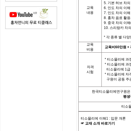
5. 기본 허브 차의
교육
6. 인도 차의 이해 
내용
7. 인도 차의 이해 
8. 홍차 음료 활
9. 중국 차의 이해(
10. 스리랑카 차
*
각
종류 별
다양
교육
교육비
60
만원
+
비용
*
티소믈리에 과정
*
티소믈리에 과
자격
티소믈리에
1
급
시험
*
티소믈리에 자
구원이 공동 주
한국티소믈리에연구원은「
평생
티소믈
티소믈리에 이해
1 :
입문 개론
☞
교재
소개
바로가기