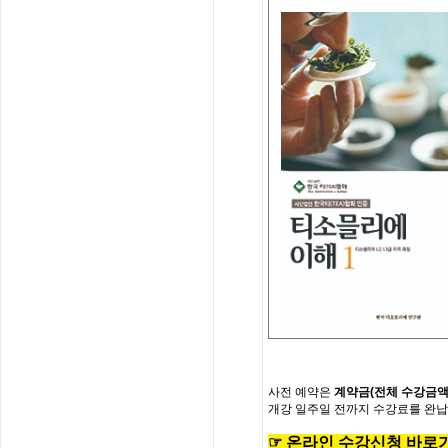
사전
예약은
계약금
(
전체
수강금
개강
일주일
전까지
수강료를
완납
☞
온
라
인
수
강
신
청
바
로