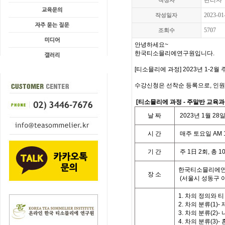
관리자
작성자
2023-01
작성일자
5707
조회수
안녕하세요~
한국티소믈리에연구원입니다.
[티소믈리에 과정] 2023년 1-2
수강신청은 선착순 등록으로, 인원
[
티소믈리에 과정
- 주말
반 교육
날
짜
2023
년
1
월 28
시
간
매주 토요일
AM 
기
간
주
1
日
2
회
,
총
1
한국티소믈리에연
장 소
(
서울시 성동구 
1. 차의 정의와 
2. 차의 분류(1)
3. 차의 분류(2)-
4. 차의 분류(3)