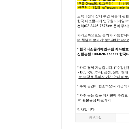
*
구글
G-mail로 로그인하여 수강 신
연구원 이메일
(info@teasommelier.kr
교육과정의
상세
수업
내용에
관한
한국
티소믈리에
연구원
이메일
in
전화
(02-3446-7676)
로
문의
주시
카카오톡으로도 문의가 가능합니다
☞ 채널 바로가기
:
http://pf.kaka
*
한국티소믈리에연구원
계좌번호
신한은행
100-028-372731
한국
*
카드 결제 가능합니다. (*수강신
- BC,
국민
,
하나
,
삼성
,
신한
,
현대
☞
수강료
무이자
기간
안내
바로
*
주차 공간이 협소하오니 가급적
*
자주
묻는
질문
게시판에
수강료
☞
환불규정
바로가기
감사합니다
.
첨부파일