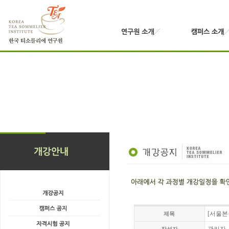
[서울본
제목