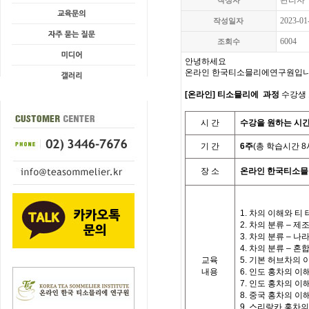
관리자
작성자
2023-01
작성일자
6004
조회수
안녕하세요
온라인 한국티소믈리에연구원입니
[온라인] 티소믈리에 과정
수강생 
시
간
수강을 원하는 시
기
간
6
주
(
총 학습시간
8
장 소
온라인 한국티소
1.
차의 이해와 티
2.
차의 분류
–
제조
3.
차의 분류
–
나
4.
차의 분류
–
혼
교육
5.
기본 허브차의 
내용
6.
인도 홍차의 이
7.
인도 홍차의 이
8.
중국 홍차의 이
9.
스리랑카 홍차의