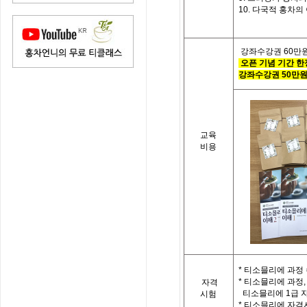
10.
다국적 홍차의
강좌수강권
60
만
오픈 기념 기간 한
강좌수강권
50
만
교육
비용
*
티소믈리에 과정 
*
티소믈리에 과정
,
자격
티소믈리에
1
급 
시험
*
티소믈리에 자격