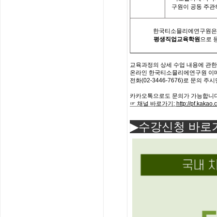
구원이 공동 주
한국티소믈리에연구원은「
평생직업교육학원
으로 
교육과정의
상세
수업
내용에
관한
온라인 한국
티소믈리에
연구원
이
전화
(02-3446-7676)
로
문의
주시
카카오톡으로도 문의가 가능합니다
☞ 채널 바로가기
:
http://pf.kaka
▶수강신청 바로