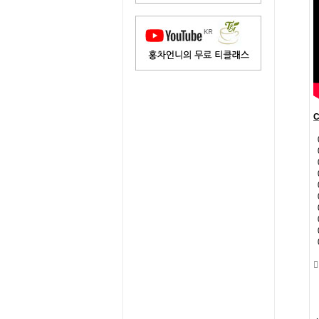
C
0
0
0