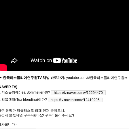
▶ 한국티소믈리에연구원
TV
채널 바로가기
:
youtube.com/c/
한국티소믈리에연구원
tv
NAVER TV]
. 티소믈리에(Tea Sommelier)란?
https://tv.naver.com/v/12294470
. 티블렌딩(Tea blending)이란?
https://tv.naver.com/v/12419295
매주 유익한 티클래스도 함께 연재 중이오니
,
즐겁게 보셨다면 구독
&
좋아요
!
꾸욱
~
눌러주세요
:)
감사합니다
~