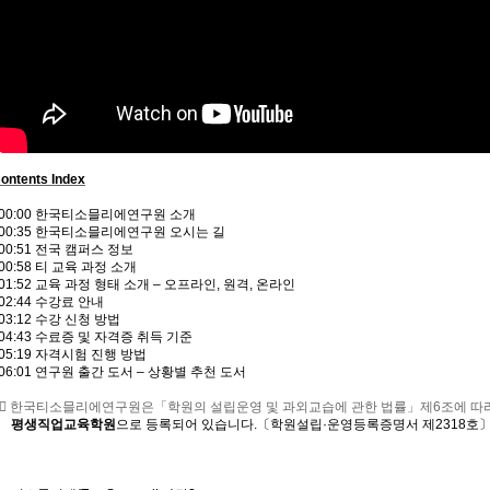
ontents Index
00:00​ 한국티소믈리에연구원 소개
00:35​ 한국티소믈리에연구원 오시는 길
00:51​ 전국 캠퍼스 정보
0:58​ 티 교육 과정 소개
01:52​ 교육 과정 형태 소개 – 오프라인, 원격, 온라인
2:44​ 수강료 안내
3:12​ 수강 신청 방법
04:43​ 수료증 및 자격증 취득 기준
05:19​ 자격시험 진행 방법
06:01​ 연구원 출간 도서 – 상황별 추천 도서
👉🏻 한국티소믈리에연구원은「학원의 설립운영 및 과외교습에 관한 법률」제6조에 따
평생직업교육학원
으로 등록되어 있습니다.〔학원설립·운영등록증명서 제2318호