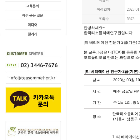
작성자
2023-01
작성일자
5575
조회수
안녕하세요
~
한국티소믈리에연구원입니다
.
[
티 베리에이션 전문가 2급(기본) 
본 교육과정은 티
(TEA)
를 응용한 
포트폴리오를 만드는 과정으로 소
[
티 베리에이션 전문가 2급(기본)
날
짜
2023
년
03
월
10
시
간
매주 금요일
PM 
기
간
주
1
日
1
회
,
총
5
한국티소믈리에
장 소
(
서울시 성동구
1.
티 베리에이션