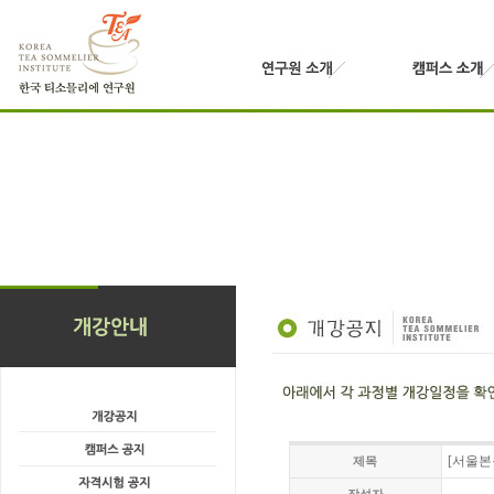
[서울본
제목