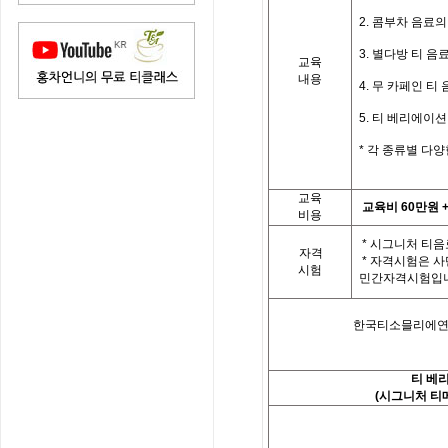
⠀⠀⠀
2.
콤부차 음료의
⠀⠀⠀
3.
별다방 티 음
교육
⠀⠀⠀
내용
4.
무 카페인 티 
⠀⠀⠀
5.
티 베리에이션
⠀⠀⠀
*
각
종류별
다양
교육
교육비
6
0
만원
비용
*
시그니처 티음
자격
*
자격시험은 사
시험
민간자격시험입
한국티소믈리에연
티 베
(
시그니처 티