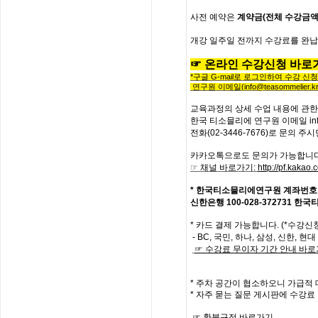
사전
예약은
계약금
(
전체
수강금
개강
일주일
전까지
수강료를
완납
☞
온라인
수강신청
바로
*
구글
G-mail
로 로그인하여 수강 신
연구원 이메일
(info@teasommelier.kr
교육과정의
상세
수업
내용에
관한
한국
티소믈리에
연구원
이메일
in
전화
(02-3446-7676)
로
문의
주시
카카오톡으로도 문의가 가능합니
☞
채널 바로가기
:
http://pf.kaka
*
한국티소믈리에연구원
계좌번호
신한은행
100-028-372731
한국
*
카드 결제 가능합니다
. (*
수강신청
- BC,
국민
,
하나
,
삼성
,
신한
,
현대
☞
수강료
무이자
기간
안내
바로
*
주차 공간이 협소하오니 가급적
*
자주
묻는
질문
게시판에
수강료
☞
환불규정
바로가기