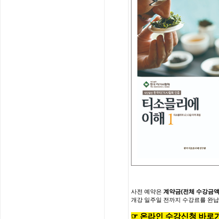
사전
예약은
계약금
(
전체
수강금
개강
일주일
전까지
수강료를
완납
☞
온
라
인
수
강
신
청
바
로