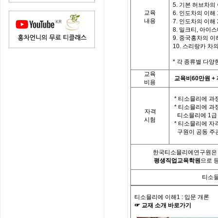
5. 기본 허브차의
교육
6. 인도차의 이해 
내용
7. 인도차의 이해 
8. 밀크티, 아이
9. 중국홍차의 이
10. 스리랑카 차
*
각
종류별
다양
교육
교육비
60
만원
+
비용
*
티소믈리에 과정
*
티소믈리에 과
자격
티소믈리에
1
급
시험
*
티소믈리에 자
구원이 공동 주
한국티소믈리에연구원은「
평생직업교육학원
으로 
티소믈
티소믈리에 이해
1 :
입문 개론
☞
교재
소개
바로가기