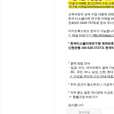
*
구글
G-mail로 로그인하여 수강 신
연구원 이메일
(info@teasommelier.kr
교육과정의
상세
수업
내용에
관한
한국
티소믈리에
연구원
이메일
in
전화
(02-3446-7676)
로
문의
주시
카카오톡으로도 문의가 가능합니다
☞ 채널 바로가기
:
http://pf.kaka
*
한국티소믈리에연구원
계좌번호
신한은행
100-028-372731
한국
* 결제 방법 안내
- 입금, 카드, 네이버페이 결제 가
- BC, 국민, 하나, 삼성, 신한, 
☞
수강료
무이자
기간
안내
바로
*
주차 공간이 협소하오니 가급적
*
자주
묻는
질문
게시판에
수강료
☞
환불규정
바로가기
감사합니다
.
첨부파일