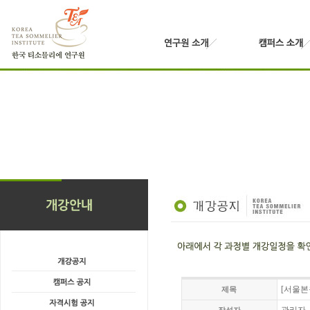
[서울본
제목