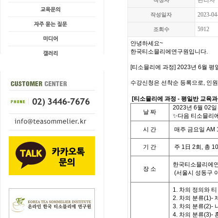
관리자
작성자
2023-04
작성일자
5912
조회수
안녕하세요~
한국티소믈리에연구원입니다.
[티소믈리에 과정] 2023년 6월 
수강신청은 선착순 등록으로, 인원
[
티소믈리에 과정
- 평일
반 교육
2023
년
6
월 02
일
날
짜
✨다음 티소믈리에
시
간
매주 금요일
AM 
기
간
주
1
日
2
회
,
총
1
한국티소믈리에연
장 소
(
서울시 성동구 
1. 차의 정의와 
2. 차의 분류(1)
3. 차의 분류(2)-
4. 차의 분류(3)