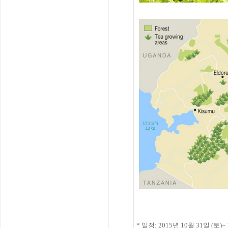
* 일정
: 2015
년
10
월
31
일
(
토
)~