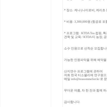
*
장소
:
케냐
(
나이로비
,
케리초 
*
비용
: 3,300,000
원
(
항공료 포
*
프로그램
:
KTDA Tea
컵핑
,
특
견학 및 교육
/
KTDA
티 농장
,
공
소수 인원으로 선착순 모집합니
가능한 인원파악을 위해 예약을
산지연수 프로그램에 관하여
저희 한국 티소믈리에 연구원으
메일
info@teasommelier.kr
로 
무더운 여름
,
차 한 잔과 함께 
감사합니다
.