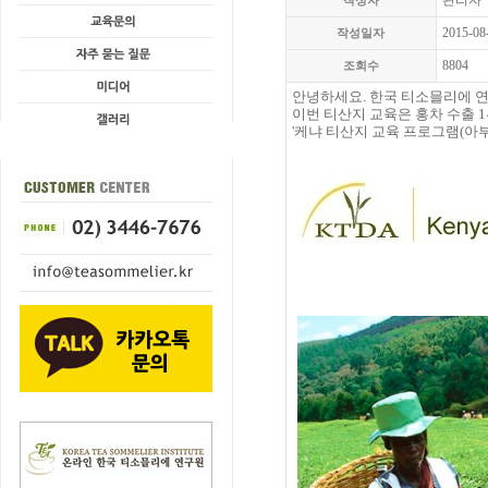
관리자
작성자
2015-08
작성일자
8804
조회수
안녕하세요
.
한국 티소믈리에 
이번 티산지 교육은 홍차 수출 1
'케냐 티산지 교육 프로그램(
아