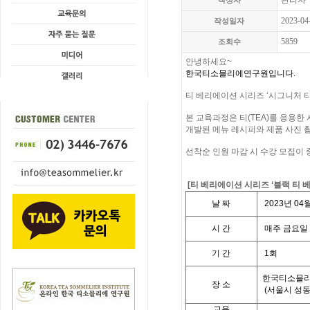
관리자
작성자
2023-04
작성일자
5859
조회수
안녕하세요
~
한국티소믈리에연구원입니다
.
티 베리에이션 시리즈
‘
시그니처 
본 교육과정은 티
(TEA)
를 응용한
개발된 메뉴 레시피와 제품 사진
선착순 인원 마감 시 수강 모집이
[
티 베리에이션 시리즈
‘
블랙
티
날
짜
2023
년
04
시
간
매주 금요일
기
간
1
회
한국티소믈리
장 소
(
서울시 성
교육