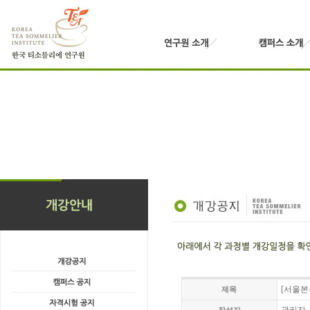
[서울본
제목