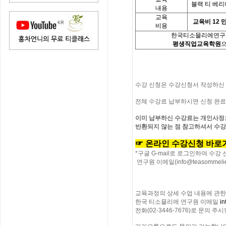
블랙
티
베리
내용
교육
교육비
12
비용
한국티소믈리에연구원
평생직업교육학원
수강 신청은 수강신청서 작성하신
전체 수강료 납부하시면 신청 완
이미 납부하신 수강료는 개인사정으
반환되지 않는 점 참고하셔서 수
☞
온라인
수강신청
바로
*
구글
G-mail
로 로그인하여 수강 
연구원 이메일
(info@teasommelie
교육과정의
상세
수업
내용에
관한
한국
티소믈리에
연구원
이메일
in
전화
(02-3446-7676)
로
문의
주시