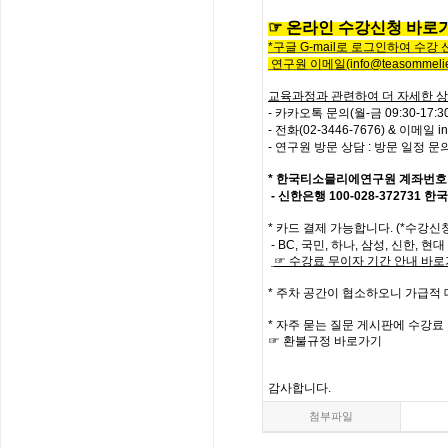
☞
온
라
인
수
강
신
청
바
로
*
구글
G-mail로 로그인하여 수강
연구원 이메일
(info@teasommelie
교육과정과 관련하여 더 자세한 상
- 카카오톡 문의(월-금 09:30-17
-
전화
(02-3446-7676) &
이메일
i
- 연구원 방문 상담 : 방문 일정 
*
한국티소믈리에연구원
계좌번호
- 신한은행
100-028-372731
한국
*
카드 결제 가능합니다. (*수강신
- BC,
국민
,
하나
,
삼성
,
신한
,
현대
☞
수강료
무이자
기간
안내
바로
*
주차 공간이 협소하오니 가급적
*
자주
묻는
질문
게시판에
수강료
☞
환불규정
바로가기
감사합니다
.
첨부파일