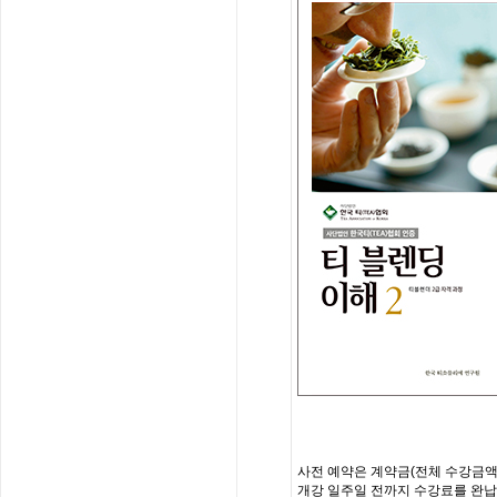
사전
예약은
계약금
(
전체
수강금
개강
일주일
전까지
수강료를
완납