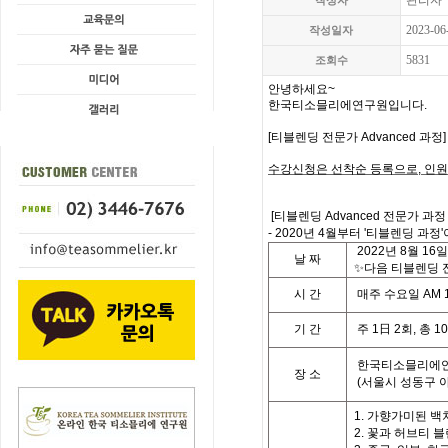
관리자
작성자
2023-06
작성일자
5831
조회수
안녕하세요
~
한국티소믈리에연구원입니다
.
[
티블렌딩 전문가 Advanced 과정
수강신청은 선착순 등록으로
,
인원
[
티블렌딩 Advanced 전문가 과정
- 2020년 4월부터 '티블렌딩 과정'
2022
년
8
월
16
일
날
짜
✨다음 티블렌딩 전
시
간
매주 수요일
AM 1
기
간
주
1
日
2
회
,
총
10
한국티소믈리에연
장 소
(
서울시 성동구 
1. 가향가미된 백
2. 꽃과 허브티 