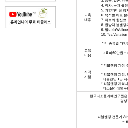
3. 중국, 일본, 한국
4. 백차, 녹차 블
5. 가향가미된 청
교육
6. 목적별 허브 
내용
7. 허브와 향신료
8. 한방차 블렌딩
9. 웰니스(Welln
10. Tea Vari
*
각 종류별 다양
교육
교육비
60
만원
+
비용
*
티블렌딩 과정 
자격
*
티블렌딩 과정
,
시험
티블렌딩
1
급 자
*
티블렌딩 자격시
티소믈리에연구원
한국티소믈리에연구원은「
평생
티블렌딩 전문가
Ad
☞