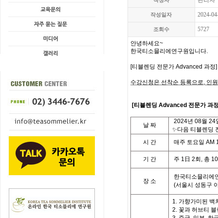
관리자
작성자
2024-04
작성일자
5727
조회수
안녕하세요
~
한국티소믈리에연구원입니다
.
[
티블렌딩 전문가 Advanced 과정
수강신청은 선착순 등록으로
,
인원
[
티블렌딩 Advanced 전문가 과
2024
년
08
월
24
날
짜
✨다음 티블렌딩 전
시
간
매주 토요일
AM 1
기
간
주
1
日
2
회
,
총
10
한국티소믈리에연
장 소
(
서울시 성동구 
1. 가향가미된 백
2. 꽃과 허브티 