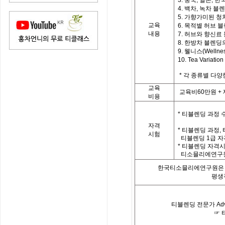
3. 중국, 일본, 한국
4. 백차, 녹차 블
5. 가향가미된 청
교육
6. 목적별 허브 
내용
7. 허브와 향신료
8. 한방차 블렌딩
9. 웰니스(Welln
10. Tea Vari
*
각 종류별 다양
교육
교육비
60
만원
+
비용
*
티블렌딩 과정 
자격
*
티블렌딩 과정
,
시험
티블렌딩
1
급 자
*
티블렌딩 자격시
티소믈리에연구원
한국티소믈리에연구원은「
평생
티블렌딩 전문가
Ad
☞