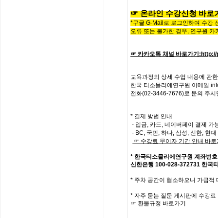
☞
온라인
수
강
신
청
바
로
*구글 G-Mail로 로그인하여 수강
오류 또는 불가한 경우,
연구원 카
☞ 카카오톡 채널 바로가기
:
http:
교육과정의
상세
수업
내용에
관한
한국
티소믈리에
연구원
이메일
in
전화
(02-3446-7676)
로
문의
주시
* 결제 방법 안내
- 입금, 카드, 네이버페이 결제 가
- BC, 국민, 하나, 삼성, 신한, 
☞
수강료
무이자
기간
안내
바로
*
한국티소믈리에연구원
계좌번호
신한은행
100-028-372731
한국
*
주차 공간이 협소하오니 가급적
*
자주
묻는
질문
게시판에
수강료
☞
환불규정
바로가기