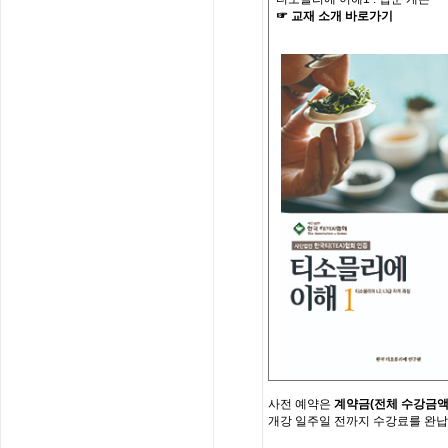
☞
교재
소개
바로가기
사전
예약은
계약금
(
전체
수강금
개강
일주일
전까지
수강료를
완납