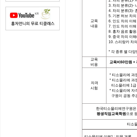
2. 차의 분류(1)
3. 차의 분류(2)-
4. 차의 분류(3)
5. 기본 허브 차의
교육
6. 인도 차의 이해 
내용
7. 인도 차의 이해 
8. 홍차 음료 활
9. 중국 차의 이해(
10. 스리랑카 차
*
각
종류 별
다양
교육
교육비
60
만원
+
비용
*
티소믈리에 과정
*
티소믈리에 과
자격
티소믈리에
1
급
시험
*
티소믈리에 자
구원이 공동 주
한국티소믈리에연구원은「
평생직업교육학원
으로 
티소믈
티소믈리에 이해
1 :
입문 개론