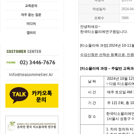
관리자
작성자
2024-04
작성일자
5906
조회수
안녕하세요
~
한국티소믈리에연구원입니다
.
[
티소믈리에 과정
] 2024
년 10-11
수강신청은 선착순 등록으로,
인원
[
티
소믈리에 과정
– 주말반
교육과
2024
년
10
월 12
날
짜
✨다음 티소믈리에 
시
간
매주 토요일
AM 
기
간
주
1
日
2
회
,
총
1
한국티소믈리에연
장 소
(
서울시 성동구 
1. 차의 정의와 