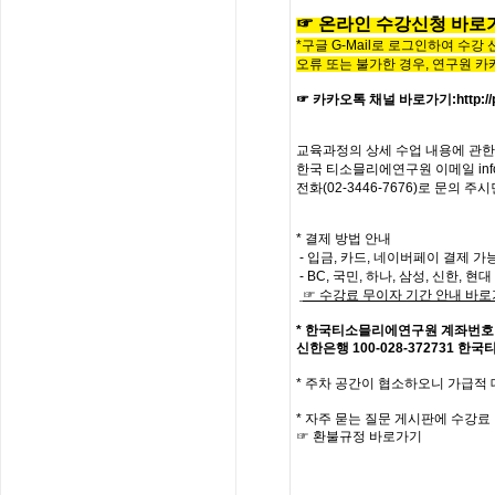
☞
온라인
수
강
신
청
바
로
*구글 G-Mail로 로그인하여 수강
오류 또는 불가한 경우,
연구원 카
☞ 카카오톡 채널 바로가기
:
http:
교육과정의
상세
수업
내용에
관한
한국
티소믈리에
연구원
이메일
in
전화
(02-3446-7676)
로
문의
주시
* 결제 방법 안내
- 입금, 카드, 네이버페이 결제 가
- BC, 국민, 하나, 삼성, 신한, 
☞
수강료
무이자
기간
안내
바로
*
한국티소믈리에연구원
계좌번호
신한은행
100-028-372731
한국
*
주차 공간이 협소하오니 가급적
*
자주
묻는
질문
게시판에
수강료
☞
환불규정
바로가기