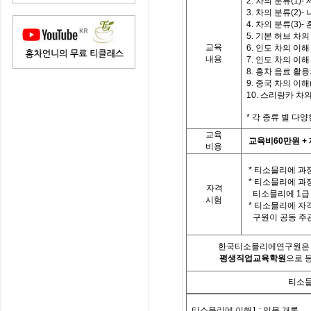
2. 차의 분류(1)
3. 차의 분류(2)-
4. 차의 분류(3)
5. 기본 허브 차의
교육
6. 인도 차의 이해 
내용
7. 인도 차의 이해 
8. 홍차 음료 활
9. 중국 차의 이해(
10. 스리랑카 차
*
각
종류 별
다양
교육
교육비
60
만원
+
비용
*
티소믈리에 과정
*
티소믈리에 과
자격
티소믈리에
1
급
시험
*
티소믈리에 자
구원이 공동 주
한국티소믈리에연구원은「
평생직업교육학원
으로 
티소믈
티소믈리에 이해
1 :
입문 개론