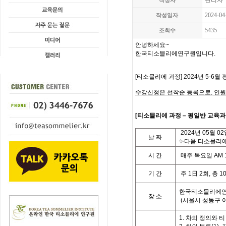
관리자
작성자
2024-04
작성일자
5435
조회수
안녕하세요
~
한국티소믈리에연구원입니다
.
[
티소믈리에 과정
] 2024
년 5-6월 
수강신청은 선착순 등록으로,
인원
[
티
소믈리에 과정
– 평일반
교육과
2024
년
05
월 02
날
짜
✨다음 티소믈리에 
시
간
매주 목요일
AM 
기
간
주
1
日
2
회
,
총
1
한국티소믈리에연
장 소
(
서울시 성동구 
1. 차의 정의와 