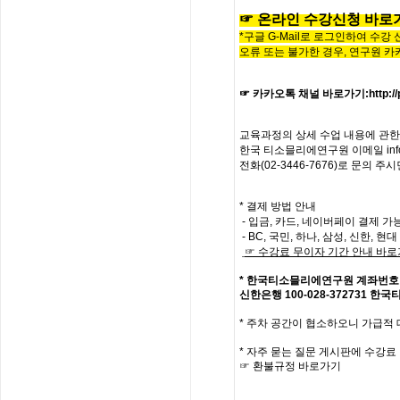
☞
온라인
수
강
신
청
바
로
*구글 G-Mail로 로그인하여 수강
오류 또는 불가한 경우,
연구원 카
☞ 카카오톡 채널 바로가기
:
http:
교육과정의
상세
수업
내용에
관한
한국
티소믈리에
연구원
이메일
in
전화
(02-3446-7676)
로
문의
주시
* 결제 방법 안내
- 입금, 카드, 네이버페이 결제 가
- BC, 국민, 하나, 삼성, 신한, 
☞
수강료
무이자
기간
안내
바로
*
한국티소믈리에연구원
계좌번호
신한은행
100-028-372731
한국
*
주차 공간이 협소하오니 가급적
*
자주
묻는
질문
게시판에
수강료
☞
환불규정
바로가기