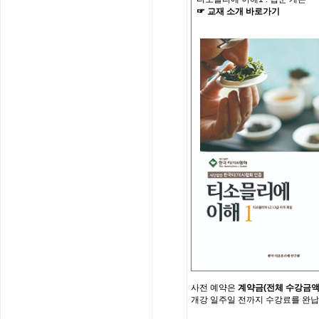
☞
교재
소개
바로가기
사전
예약은
계약금
(
전체
수강금
개강
일주일
전까지
수강료를
완납