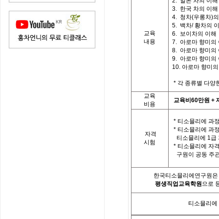
2.
일본 차의 이해
3.
한국 차의 이해
4.
청차
(
우롱차
)
의
5.
백차
/
황차의 
교육
6. 보이차의 이해
내용
7.
아로마 향미의
8.
아로마 향미의
9.
아로마 향미의
10.
아로마 향미의
*
각 종류별 다양
교육
교육비
60
만원
+
비용
*
티소믈리에 과정
*
티소믈리에 과
자격
티소믈리에
1
급
시험
*
티소믈리에 자격
구원이 공동 주
한국티소믈리에연구원은「
평생직업교육학원
으로 
티소믈리에