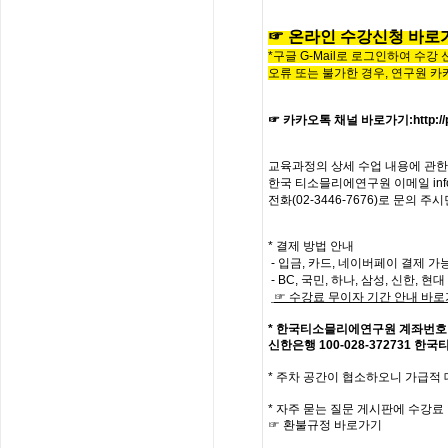
☞
온라인
수
강
신
청
바
로
*구글 G-Mail로 로그인하여 수강
오류 또는 불가한 경우,
연구원 카
☞ 카카오톡 채널 바로가기
:
http:
교육과정의
상세
수업
내용에
관한
한국
티소믈리에
연구원
이메일
in
전화
(02-3446-7676)
로
문의
주시
* 결제 방법 안내
- 입금, 카드, 네이버페이 결제 가
- BC, 국민, 하나, 삼성, 신한, 
☞
수강료
무이자
기간
안내
바로
*
한국티소믈리에연구원
계좌번호
신한은행
100-028-372731
한국
*
주차 공간이 협소하오니 가급적
*
자주
묻는
질문
게시판에
수강료
☞
환불규정
바로가기