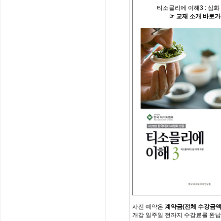
티소믈리에 이해
3 :
심화
☞
교재
소개
바로가
사전
예약은
계약금
(
전체
수강금
개강
일주일
전까지
수강료를
완납