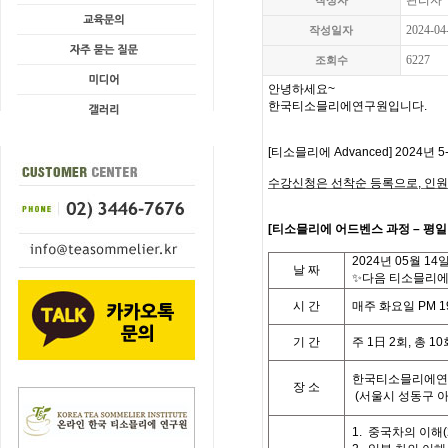
관리자
작성자
2024-04
작성일자
6227
조회수
안녕하세요
~
한국티소믈리에연구원입니다
.
[
티소믈리에
Advanced] 2024
년 5
수강신청은 선착순 등록으로,
인원
[
티
소믈리에 어드벤스 과정
– 평
2024
년 05월 14
날
짜
✨다음 티소믈리에
시
간
매주 화요일
PM 19
기
간
주
1
日
2
회
,
총
10
한국티소믈리에연
장 소
(
서울시 성동구 
1.
중국차의 이해
(