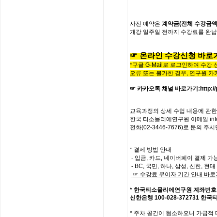
사전
예약은
계약금
(
전체
수강금
개강
일주일
전까지
수강료를
완납
☞
온라인
수
강
신
청
바
로
*구글 G-Mail로 로그인하여 수강
오류 또는 불가한 경우,
연구원 카
☞ 카카오톡 채널 바로가기
:
http:
교육과정의
상세
수업
내용에
관한
한국
티소믈리에
연구원
이메일
in
전화
(02-3446-7676)
로
문의
주시
* 결제 방법 안내
- 입금, 카드, 네이버페이 결제 가
- BC, 국민, 하나, 삼성, 신한, 
☞
수강료
무이자
기간
안내
바로
*
한국티소믈리에연구원
계좌번호
신한은행
100-028-372731
한국
*
주차 공간이 협소하오니 가급적