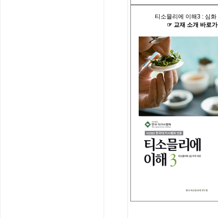
티소믈리에 이해
3 :
심화
☞
교재
소개
바로가