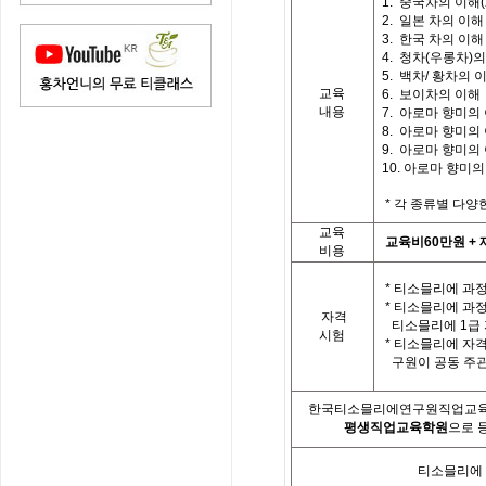
1.
중국차의 이해
(
2.
일본 차의 이해
3.
한국 차의 이해
4.
청차
(
우롱차
)
의
5.
백차
/
황차의 
교육
6. 보이차의 이해
내용
7.
아로마 향미의
8.
아로마 향미의
9.
아로마 향미의
10.
아로마 향미의
*
각 종류별 다양
교육
교육비
60
만원
+
비용
*
티소믈리에 과정
*
티소믈리에 과
자격
티소믈리에
1
급
시험
*
티소믈리에 자격
구원이 공동 주
한국티소믈리에연구원직업교
평생직업교육학원
으로 
티소믈리에