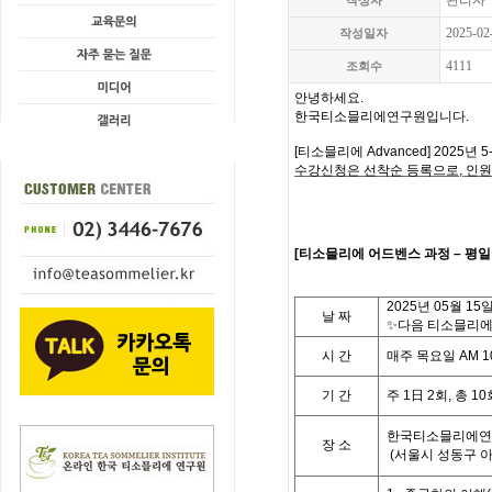
관리자
작성자
2025-02
작성일자
4111
조회수
안녕하세요.
한국티소믈리에연구원입니다
.
[
티소믈리에
Advanced] 2025
년 5
수강신청은 선착순 등록으로,
인원
[
티
소믈리에 어드벤스 과정
– 평
2025
년 05월 15
날
짜
✨다음 티소믈리에 
시
간
매주 목요일
AM 10
기
간
주
1
日
2
회
,
총
10
한국티소믈리에연
장 소
(
서울시 성동구 