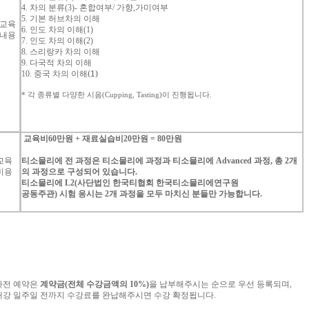
4.
차의
분류
(3)-
혼합여부
/
가향
,
가미여부
5.
기본
허브차의
이해
교육
6.
인도
차의
이해
(1)
내용
7.
인도
차의
이해
(2)
8.
스리랑카
차의
이해
9.
다국적
차의
이해
(1)
10.
중국
차의
이해
*
각
종류별
다양한
시음
(Cupping, Tasting)
이
진행됩니다
.
교육비
60
만원
+
재료실습비
20
만원
= 80
만원
교육
티소믈리에
전
과정은
티소믈리에
과정과
티소믈리에
Advanced
과정
,
총
2
개
비용
의
과정으로
구성되어
있습니다
.
티소믈리에
L2(
사단법인
한국티협회
한국티소믈리에연구원
공동주관
)
시험
응시는
2
개
과정을
모두
마치신
분들만
가능합니다
.
사전
예약은
계약금
(
전체
수강금액의
10%)
을
납부해주시는
순으로
우선
등록되며
,
개강
일주일
전까지
수강료를
완납해주시면
수강
확정됩니다
.