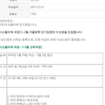
관리자
작성자
2015-12-23
작성일자
7583
조회수
안녕하세요
~
.
한국
티소믈리에
연구원입니다
티소믈리에
과정
] 1~2
월 겨울방학
단기집중반
수강생을
모집합니다
.
.
수강신청은
선착순
등록으로
,
인원
마감이
되면
수강신청이
종료됩니다
티소믈리에
과정
- 1~2
월
교육과정
]
날
짜
2016
년
1
월
19
일
개강
~ 2
월
2
일
종강
시
간
매주
화
,
목요일
AM 10:00 ~ PM 4:00
기
간
주
2
日
4
회
, 10
회
과정
[2
시간
반
x 10
회
]
1.
차의
정의와
티
테이스팅의
이해
2.
차의
분류
(1)-
제조과정
3.
차의
분류
(2)-
나라
/
지역
/
다원